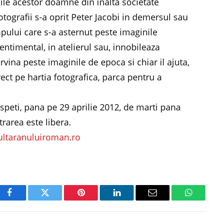
nile acestor doamne din inalta societate
ografii s-a oprit Peter Jacobi in demersul sau
impului care s-a asternut peste imaginile
sentimental, in atelierul sau, innobileaza
tervina peste imaginile de epoca si chiar il ajuta,
rect pe hartia fotografica, parca pentru a
Oaspeti, pana pe 29 aprilie 2012, de marti pana
trarea este libera.
ltaranuluiroman.ro
Facebook
Twitter
Pinterest
LinkedIn
Email
WhatsA