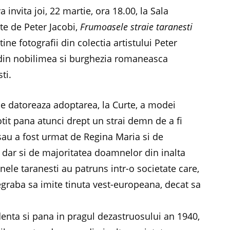
nvita joi, 22 martie, ora 18.00, la Sala
ate de Peter Jacobi,
Frumoasele straie taranesti
tine fotografii din colectia artistului Peter
 din nobilimea si burghezia romaneasca
ti.
se datoreaza adoptarea, la Curte, a modei
tit pana atunci drept un strai demn de a fi
sau a fost urmat de Regina Maria si de
, dar si de majoritatea doamnelor din inalta
nele taranesti au patruns intr-o societate care,
egraba sa imite tinuta vest-europeana, decat sa
enta si pana in pragul dezastruosului an 1940,