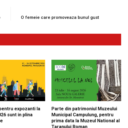
E
NEXT ARTICLE
e
O femeie care promoveaza bunul gust
 pentru expozanti la
Parte din patrimoniul Muzeului
26 sunt in plina
Municipal Campulung, pentru
re
prima data la Muzeul National al
Taranului Roman