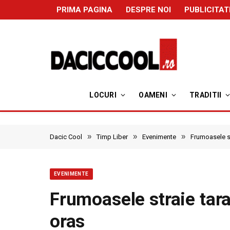
PRIMA PAGINA
DESPRE NOI
PUBLICITAT
LOCURI
OAMENI
TRADITII
»
»
»
Dacic Cool
Timp Liber
Evenimente
Frumoasele st
EVENIMENTE
Frumoasele straie tara
oras