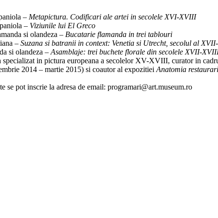
spaniola –
Metapictura. Codificari ale artei in secolele XVI-XVIII
spaniola –
Viziunile lui El Greco
lamanda si olandeza –
Bucatarie flamanda in trei tablouri
tiana –
Suzana si batranii in context: Venetia si Utrecht, secolul al XVII
da si olandeza –
Asamblaje: trei buchete florale din secolele XVII-XVII
a specializat in pictura europeana a secolelor XV-XVIII, curator in ca
embrie 2014 – martie 2015) si coautor al expozitiei
Anatomia restaurar
esate se pot inscrie la adresa de email: programari@art.museum.ro