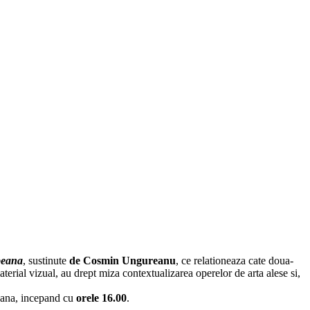
peana
, sustinute
de Cosmin Ungureanu
, ce relationeaza cate doua-
erial vizual, au drept miza contextualizarea operelor de arta alese si,
peana, incepand cu
orele 16.00
.