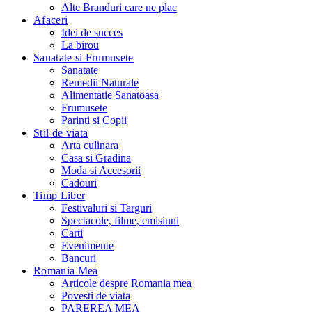
Alte Branduri care ne plac
Afaceri
Idei de succes
La birou
Sanatate si Frumusete
Sanatate
Remedii Naturale
Alimentatie Sanatoasa
Frumusete
Parinti si Copii
Stil de viata
Arta culinara
Casa si Gradina
Moda si Accesorii
Cadouri
Timp Liber
Festivaluri si Targuri
Spectacole, filme, emisiuni
Carti
Evenimente
Bancuri
Romania Mea
Articole despre Romania mea
Povesti de viata
PAREREA MEA