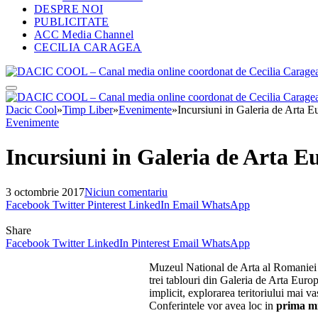
DESPRE NOI
PUBLICITATE
ACC Media Channel
CECILIA CARAGEA
Dacic Cool
»
Timp Liber
»
Evenimente
»
Incursiuni in Galeria de Arta
Evenimente
Incursiuni in Galeria de Arta 
3 octombrie 2017
Niciun comentariu
Facebook
Twitter
Pinterest
LinkedIn
Email
WhatsApp
Share
Facebook
Twitter
LinkedIn
Pinterest
Email
WhatsApp
Muzeul National de Arta al Romaniei
trei tablouri din Galeria de Arta Euro
implicit, explorarea teritoriului mai va
Conferintele vor avea loc in
prima mi