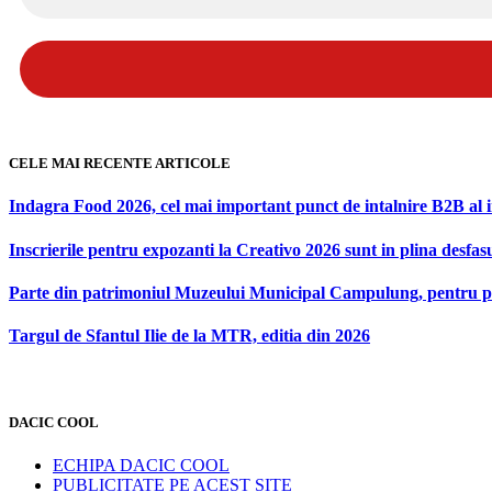
CELE MAI RECENTE ARTICOLE
Indagra Food 2026, cel mai important punct de intalnire B2B al 
Inscrierile pentru expozanti la Creativo 2026 sunt in plina desfas
Parte din patrimoniul Muzeului Municipal Campulung, pentru p
Targul de Sfantul Ilie de la MTR, editia din 2026
DACIC COOL
ECHIPA DACIC COOL
PUBLICITATE PE ACEST SITE