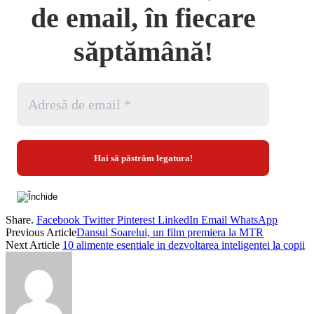
de email, în fiecare
săptămână!
Share.
Facebook
Twitter
Pinterest
LinkedIn
Email
WhatsApp
Previous Article
Dansul Soarelui, un film premiera la MTR
Next Article
10 alimente esentiale in dezvoltarea inteligentei la copii