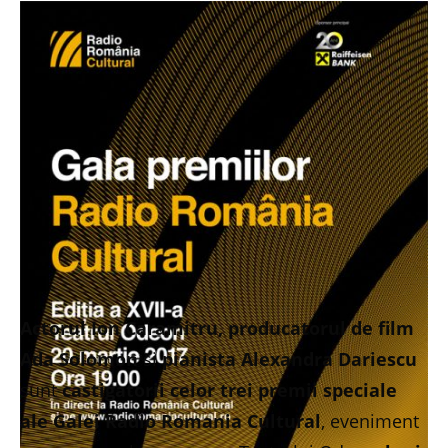
Actorul Ion Caramitru, producatorul de film
Ada Solomon
si
pianista Alexandra Dariescu
sunt
castigatorii celor trei premii speciale
ale Galei Radio Romania Cultural
, eveniment