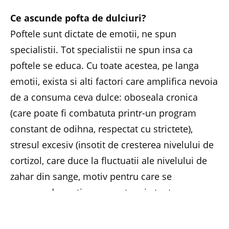
Ce ascunde pofta de dulciuri?
Poftele sunt dictate de emotii, ne spun
specialistii. Tot specialistii ne spun insa ca
poftele se educa. Cu toate acestea, pe langa
emotii, exista si alti factori care amplifica nevoia
de a consuma ceva dulce: oboseala cronica
(care poate fi combatuta printr-un program
constant de odihna, respectat cu strictete),
stresul excesiv (insotit de cresterea nivelului de
cortizol, care duce la fluctuatii ale nivelului de
zahar din sange, motiv pentru care se
recomanda gestionarea cat mai atenta a
anxietatii) sau carentele de minerale din
organism (cele mai importante fiind cromul,