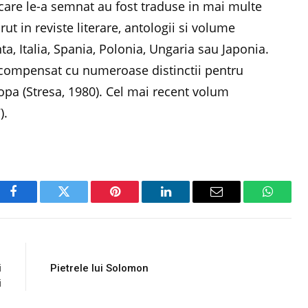
 care le-a semnat au fost traduse in mai multe
rut in reviste literare, antologii si volume
a, Italia, Spania, Polonia, Ungaria sau Japonia.
recompensat cu numeroase distinctii pentru
ropa (Stresa, 1980). Cel mai recent volum
).
Facebook
Twitter
Pinterest
LinkedIn
Email
WhatsA
E
NEXT ARTICLE
i
Pietrele lui Solomon
i