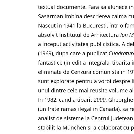
textual documente. Fara sa alunece in 
Sasarman imbina descrierea calma cu 
Nascut in 1941 la Bucuresti, intr-o f
absolvit Institutul de Arhitectura
Ion M
a inceput activitatea publicistica. A d
(1969), dupa care a publicat
Cuadratura
fantastice (in editia integrala, tiparita
eliminate de Cenzura comunista in 1975
sunt explorate pentru a vorbi despre 
unul dintre cele mai reusite volume al
In 1982, cand a tiparit
2000
, Gheorghe 
(un frate ramas ilegal in Canada), sa r
analist de sisteme la Centrul Judetean
stabilit la München si a colaborat cu 