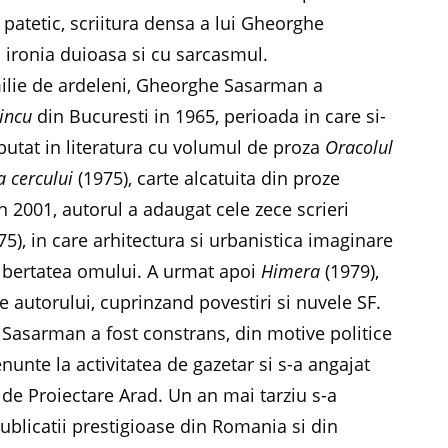
patetic, scriitura densa a lui Gheorghe
ironia duioasa si cu sarcasmul.
amilie de ardeleni, Gheorghe Sasarman a
incu
din Bucuresti in 1965, perioada in care si-
ebutat in literatura cu volumul de proza
Oracolul
 cercului
(1975), carte alcatuita din proze
 in 2001, autorul a adaugat cele zece scrieri
), in care arhitectura si urbanistica imaginare
libertatea omului. A urmat apoi
Himera
(1979),
e autorului, cuprinzand povestiri si nuvele SF.
Sasarman a fost constrans, din motive politice
enunte la activitatea de gazetar si s-a angajat
 de Proiectare Arad. Un an mai tarziu s-a
publicatii prestigioase din Romania si din