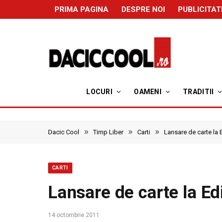
PRIMA PAGINA
DESPRE NOI
PUBLICITAT
LOCURI
OAMENI
TRADITII
»
»
»
Dacic Cool
Timp Liber
Carti
Lansare de carte la 
CARTI
Lansare de carte la Ed
14 octombrie 2011