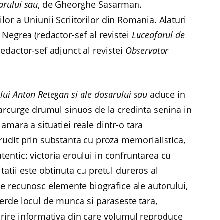
arului sau
, de Gheorghe Sasarman.
lor a Uniunii Scriitorilor din Romania. Alaturi
u Negrea (redactor-sef al revistei
Luceafarul de
(redactor-sef adjunct al revistei
Observator
ui Anton Retegan si ale dosarului sau
aduce in
parcurge drumul sinuos de la credinta senina in
amara a situatiei reale dintr-o tara
nrudit prin substanta cu proza memorialistica,
tentic: victoria eroului in confruntarea cu
tatii este obtinuta cu pretul dureros al
 se recunosc elemente biografice ale autorului,
pierde locul de munca si paraseste tara,
rire informativa din care volumul reproduce