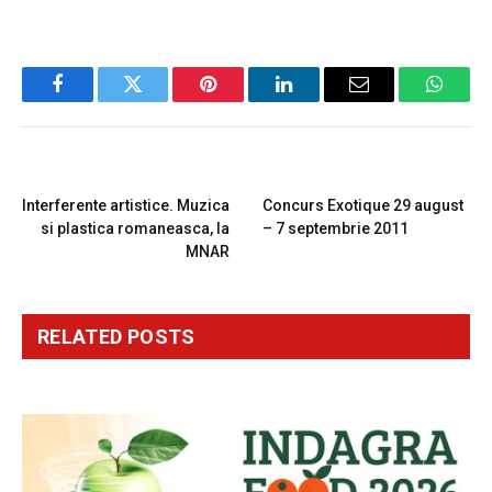
Facebook
Twitter
Pinterest
LinkedIn
Email
Whats
PREVIOUS ARTICLE
NEXT ARTICLE
Interferente artistice. Muzica
Concurs Exotique 29 august
si plastica romaneasca, la
– 7 septembrie 2011
MNAR
RELATED
POSTS