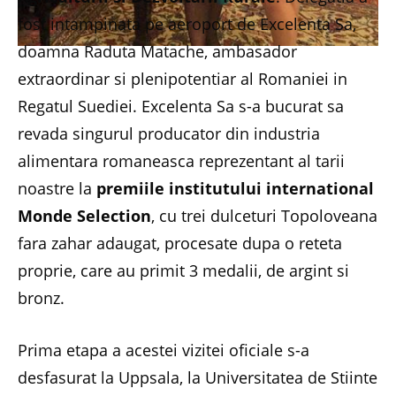
fost intampinata pe aeroport de Excelenta Sa,
doamna Raduta Matache, ambasador
extraordinar si plenipotentiar al Romaniei in
Regatul Suediei. Excelenta Sa s-a bucurat sa
revada singurul producator din industria
alimentara romaneasca reprezentant al tarii
noastre la
premiile institutului international
Monde Selection
, cu trei dulceturi Topoloveana
fara zahar adaugat, procesate dupa o reteta
proprie, care au primit 3 medalii, de argint si
bronz.
Prima etapa a acestei vizitei oficiale s-a
desfasurat la Uppsala, la Universitatea de Stiinte