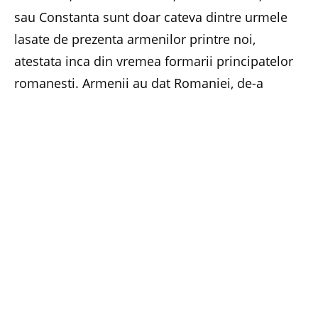
sau Constanta sunt doar cateva dintre urmele
lasate de prezenta armenilor printre noi,
atestata inca din vremea formarii principatelor
romanesti. Armenii au dat Romaniei, de-a
lungul timpului, personalitati de seama, si multe
dintre ele ne marcheaza viata publica
contemporana.
Nu multi ajungem sa ii intalnim si foarte putini
reusim sa ii cunoastem si sa intelegem
ce
defineste comunitatile de armeni din
Romania
. Comunitati puternice si active, in
continua miscare, asumandu-si plenar o
identitate istorica si culturala clara, vie si