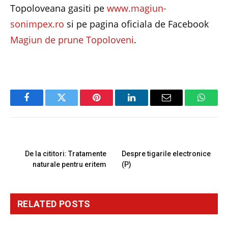
Topoloveana gasiti pe
www.magiun-
sonimpex.ro
si pe pagina oficiala de Facebook
Magiun de prune Topoloveni
.
Facebook
Twitter
Pinterest
LinkedIn
Email
Whats
PREVIOUS ARTICLE
NEXT ARTICLE
De la cititori: Tratamente
Despre tigarile electronice
naturale pentru eritem
(P)
RELATED
POSTS