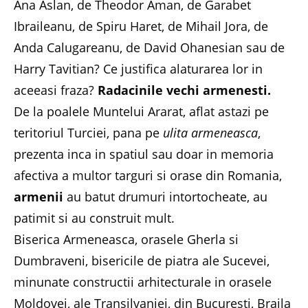
Ana Aslan, de Theodor Aman, de Garabet
Ibraileanu, de Spiru Haret, de Mihail Jora, de
Anda Calugareanu, de David Ohanesian sau de
Harry Tavitian? Ce justifica alaturarea lor in
aceeasi fraza?
Radacinile vechi armenesti.
De la poalele Muntelui Ararat, aflat astazi pe
teritoriul Turciei, pana pe
ulita armeneasca
,
prezenta inca in spatiul sau doar in memoria
afectiva a multor targuri si orase din Romania,
armenii
au batut drumuri intortocheate, au
patimit si au construit mult.
Biserica Armeneasca, orasele Gherla si
Dumbraveni, bisericile de piatra ale Sucevei,
minunate constructii arhitecturale in orasele
Moldovei, ale Transilvaniei, din Bucuresti, Braila