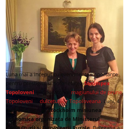
Luna mai a inceput cu evenimente importante
pentru prestigiul si notorietatea
Sonimpex
Topoloveni
, producator al
magiunului de prune
Topoloveni
si
dulceturilor Topoloveana
. Luni, 4
mai, a inceput
la Stockholm misiunea
economica organizata de Ministerul
Agriculturii si Dezvoltarii Rurale
. Delegatia a