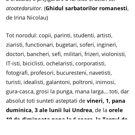
atoatedaruitor.
(
Ghidul sarbatorilor romanesti
,
de Irina Nicolau)
Tot norodul: copii, parinti, studenti, artisti,
ziaristi, functionari, bugetari, soferi, ingineri,
doctori, bancheri, sefi, militari, frizeri, violonisti,
IT-isti, biciclisti, ochelaristi, corporatisti,
fotografi, profesori, bucuresteni, navetisti,
turisti, idealisti, galantoni, poltroni, inimosi,
gura-casca, grosi la punga, mana larga… toti, dar
absolut toti sunteti asteptati de
vineri, 1, pana
duminica, 3 ale lunii lui Undrea
, de la
orele
10 de dimineata pana la 6 seara, la Targul de
Sfantul Nicolae
de la
Muzeul National al