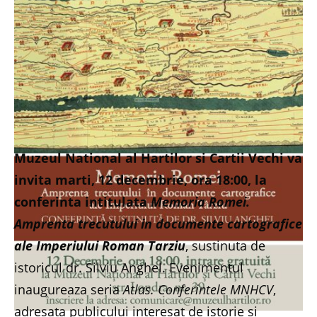
Muzeul National al Hartilor si Cartii Vechi va
invita marti, 12 decembrie, ora 18:00, la
conferinta intitulata
Memoria Romei.
Amprenta trecutului in documente cartografice
ale Imperiului Roman Tarziu
, sustinuta de
istoricul dr. Silviu Anghel. Evenimentul
inaugureaza seria
Atlas. Conferintele MNHCV
,
adresata publicului interesat de istorie si