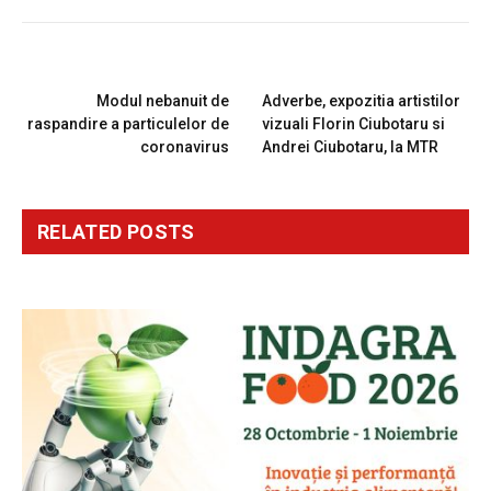
PREVIOUS ARTICLE
NEXT ARTICLE
Modul nebanuit de
Adverbe, expozitia artistilor
raspandire a particulelor de
vizuali Florin Ciubotaru si
coronavirus
Andrei Ciubotaru, la MTR
RELATED
POSTS