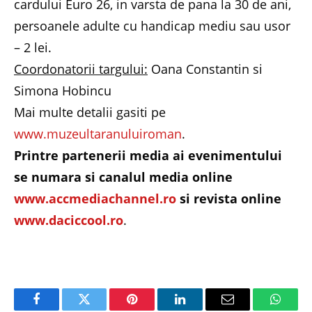
cardului Euro 26, in varsta de pana la 30 de ani,
persoanele adulte cu handicap mediu sau usor
– 2 lei.
Coordonatorii targului:
Oana Constantin si
Simona Hobincu
Mai multe detalii gasiti pe
www.muzeultaranuluiroman
.
Printre partenerii media ai evenimentului
se numara si canalul media online
www.accmediachannel.ro
si revista online
www.daciccool.ro
.
Facebook
Twitter
Pinterest
LinkedIn
Email
Whats