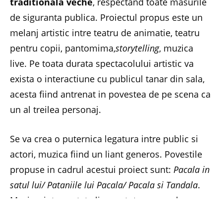
traditionala veche
, respectand toate masurile
de siguranta publica. Proiectul propus este un
melanj artistic intre teatru de animatie, teatru
pentru copii, pantomima,
storytelling
, muzica
live. Pe toata durata spectacolului artistic va
exista o interactiune cu publicul tanar din sala,
acesta fiind antrenat in povestea de pe scena ca
un al treilea personaj.
Se va crea o puternica legatura intre public si
actori, muzica fiind un liant generos. Povestile
propuse in cadrul acestui proiect sunt:
Pacala in
satul lui/ Pataniile lui Pacala/ Pacala si Tandala
.
Muzica, interpretata live pe tot parcursul
spectacolului, va reda atmosfera din poveste, va