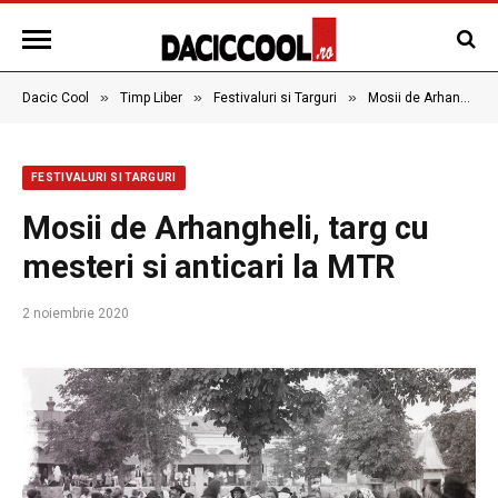
»
»
»
Dacic Cool
Timp Liber
Festivaluri si Targuri
Mosii de Arhangheli, targ cu mesteri si anticari la MTR
FESTIVALURI SI TARGURI
Mosii de Arhangheli, targ cu
mesteri si anticari la MTR
2 noiembrie 2020