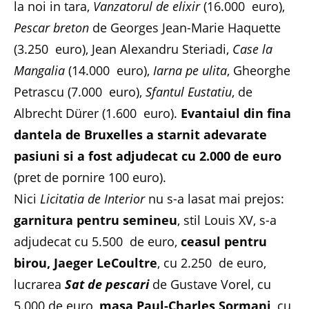
la noi in tara,
Vanzatorul de elixir
(16.000 euro),
Pescar breton
de Georges Jean-Marie Haquette
(3.250 euro), Jean Alexandru Steriadi,
Case la
Mangalia
(14.000 euro),
Iarna pe ulita
, Gheorghe
Petrascu (7.000 euro),
Sfantul Eustatiu
, de
Albrecht Dürer (1.600 euro).
Evantaiul din fina
dantela de Bruxelles a starnit adevarate
pasiuni si a fost adjudecat cu 2.000 de euro
(pret de pornire 100 euro).
Nici
Licitatia de Interior
nu s-a lasat mai prejos:
garnitura pentru semineu
, stil Louis XV, s-a
adjudecat cu 5.500 de euro,
ceasul pentru
birou, Jaeger LeCoultre
, cu 2.250 de euro,
lucrarea
Sat de pescari
de Gustave Vorel, cu
5.000 de euro,
masa Paul-Charles Sormani
, cu