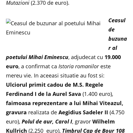
Mutazioni
(2.370 de euro).
Ceasul
de
buzuna
r al
poetului Mihai Eminescu
, adjudecat cu
19.000
euro
, a confirmat ca
Istoria romanilor
este
mereu vie. In aceeasi situatie au fost si:
Ulciorul primit cadou de M.S. Regele
Ferdinand I de la Aurel Sava
(1.400 euro),
faimoasa reprezentare a lui Mihai Viteazul,
gravura
realizata de
Aegidius Sadeler II
(4.750
euro),
Polul de aur, Carol I
, gravor
Wilhelm
Kullrich
(2.250 euro),
Timbrul Cap de Bour 108