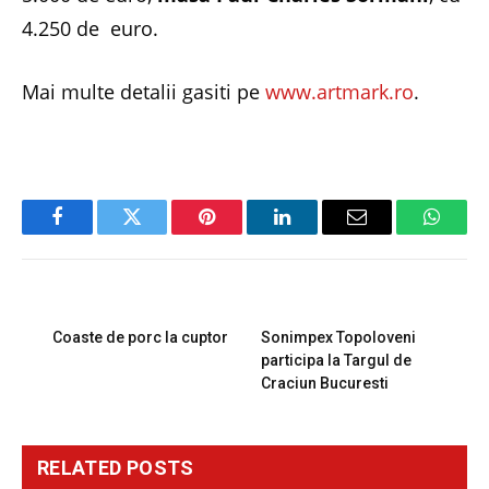
4.250 de euro.
Mai multe detalii gasiti pe
www.artmark.ro
.
Facebook
Twitter
Pinterest
LinkedIn
Email
Whats
PREVIOUS ARTICLE
NEXT ARTICLE
Coaste de porc la cuptor
Sonimpex Topoloveni
participa la Targul de
Craciun Bucuresti
RELATED
POSTS