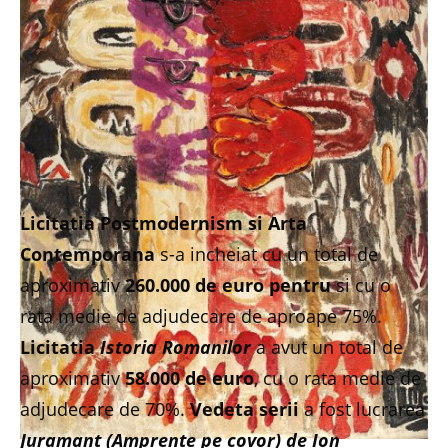
Licitatia Postmodernism si Arta
Contemporana
s-a incheiat cu un total de
aproximativ
260.000 de euro pentru
si cu o
rata medie de adjudecare de aproape 75%.
Licitatia
Istoria Romanilor
a avut un total de
aproximativ
58.000 de euro
, cu o rata medie de
adjudecare de 70%.
Vedeta serii
a fost lucrarea
Juramant (Amprente pe covor) de Ion