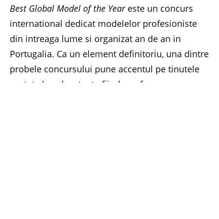
Best Global Model of the Year
este un concurs
international dedicat modelelor profesioniste
din intreaga lume si organizat an de an in
Portugalia. Ca un element definitoriu, una dintre
probele concursului pune accentul pe tinutele
purtate la gala – toate fiind, conform
regulamentului, exclusiv creatii ale designerilor
din tara de unde vine fiecare participant.
Juriul, format atat din personalitati portugheze,
cat si din persoane din domeniul modelingului
international, a desemnat pe 28 noiembrie cel
mai bun model al anului 2016 dintre cei 50 de
concurenti, fete si baieti, ca si cea mai
spectaculoasa tinuta a serii. Modelul castigator