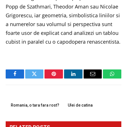
Popp de Szathmari, Theodor Aman sau Nicolae
Grigorescu, iar geometria, simbolistica liniilor si
a numerelor sau volumul si perspectiva sunt
foarte usor de explicat cand analizezi un tablou
cubist in paralel cu o capodopera renascentista.
Facebook
Twitter
Pinterest
LinkedIn
Email
Whats
PREVIOUS ARTICLE
NEXT ARTICLE
Romania, o tara fara rost?
Ulei de catina