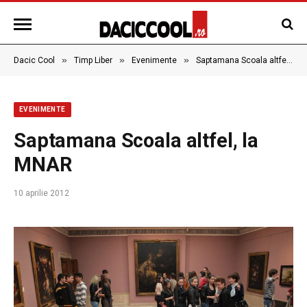
»
»
»
Dacic Cool
Timp Liber
Evenimente
Saptamana Scoala altfel, la MNAR
EVENIMENTE
Saptamana Scoala altfel, la
MNAR
10 aprilie 2012