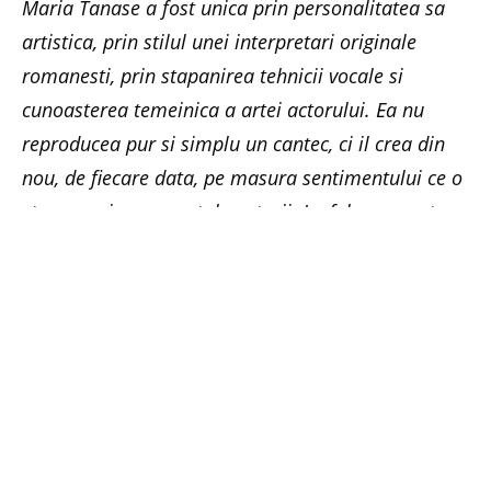
Maria Tanase a fost unica prin personalitatea sa
artistica, prin stilul unei interpretari originale
romanesti, prin stapanirea tehnicii vocale si
cunoasterea temeinica a artei actorului. Ea nu
reproducea pur si simplu un cantec, ci il crea din
nou, de fiecare data, pe masura sentimentului ce o
stapanea in momentul cantarii. La fel ca un actor
intr-o piesa de teatru, ea pastra unicitatea dand
limpezime stilului prin prospetime, fara a stirbi
nimic din autenticitate
.
Coloana sonora a spectacolului este semnata
de Vasile Malic.
Intrarea este libera pentru pensionari, in limita
locurilor disponibile. Accesul in sala de
spectacole se face numai pe baza tichetului cu