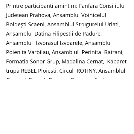
Printre participanti amintim: Fanfara Consiliului
Judetean Prahova, Ansamblul Voinicelul
Boldeşti Scaeni, Ansamblul Strugurelul Urlati,
Ansamblul Datina Filipestii de Padure,
Ansamblul Izvorasul Izvoarele, Ansamblul
Poienita Varbilau, Ansamblul Perinita Batrani,
Formatia Sonor Grup, Madalina Cernat, Kabaret
trupa REBEL Ploiesti, Circul ROTINY, Ansamblul
Gorunul Gornet, Geanina Bajinaru, Evelina
Constantin si Andeea Mirica.
Zmeura proaspata, bauturi, dulceturi, siropuri,
prajituri, plante pentru ceaiuri – toate vor fi
ofertite spre vanzare de producatorii locali.