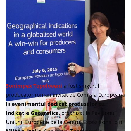
Sonimpex Topoloveni
a fost singurul
producator roman invitat de Comisia Europeana
la
evenimentul dedicat produselor cu
Indicatie Geografica
, organizat la Pavilionul
Uniunii Europene de la Centrul Expozitional din