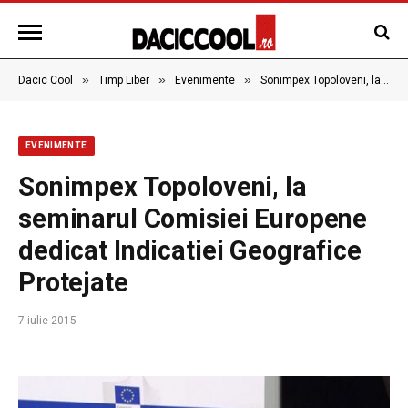
»
»
»
Dacic Cool
Timp Liber
Evenimente
Sonimpex Topoloveni, la seminarul Comisiei Europene dedicat Indicatiei Geografice Protejate
EVENIMENTE
Sonimpex Topoloveni, la
seminarul Comisiei Europene
dedicat Indicatiei Geografice
Protejate
7 iulie 2015