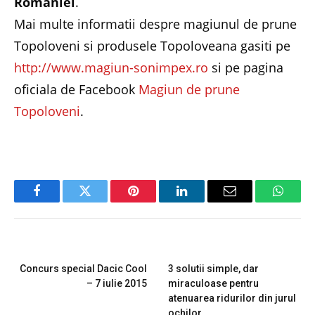
Romaniei
.
Mai multe informatii despre magiunul de prune
Topoloveni si produsele Topoloveana gasiti pe
http://www.magiun-sonimpex.ro
si pe pagina
oficiala de Facebook
Magiun de prune
Topoloveni
.
Facebook
Twitter
Pinterest
LinkedIn
Email
Whats
PREVIOUS ARTICLE
NEXT ARTICLE
Concurs special Dacic Cool
3 solutii simple, dar
– 7 iulie 2015
miraculoase pentru
atenuarea ridurilor din jurul
ochilor