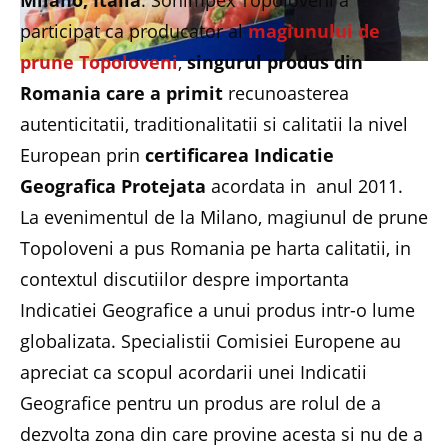
Milano, Italia
. Sonimpex Topoloveni a
participat ca producator al
magiunului de
prune Topoloveni
,
singurul produs din
Romania care a primit
recunoasterea
autenticitatii, traditionalitatii si calitatii la nivel
European prin
certificarea Indicatie
Geografica Protejata
acordata in anul 2011.
La evenimentul de la Milano, magiunul de prune
Topoloveni a pus Romania pe harta calitatii, in
contextul discutiilor despre importanta
Indicatiei Geografice a unui produs intr-o lume
globalizata. Specialistii Comisiei Europene au
apreciat ca scopul acordarii unei Indicatii
Geografice pentru un produs are rolul de a
dezvolta zona din care provine acesta si nu de a