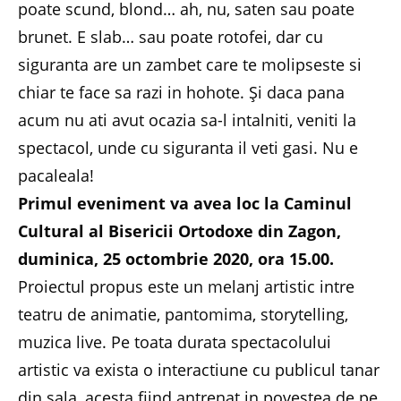
poate scund, blond… ah, nu, saten sau poate
brunet. E slab… sau poate rotofei, dar cu
siguranta are un zambet care te molipseste si
chiar te face sa razi in hohote. Și daca pana
acum nu ati avut ocazia sa-l intalniti, veniti la
spectacol, unde cu siguranta il veti gasi. Nu e
pacaleala!
Primul eveniment va avea loc la Caminul
Cultural al Bisericii Ortodoxe din Zagon,
duminica, 25 octombrie 2020, ora 15.00.
Proiectul propus este un melanj artistic intre
teatru de animatie, pantomima, storytelling,
muzica live. Pe toata durata spectacolului
artistic va exista o interactiune cu publicul tanar
din sala, acesta fiind antrenat in povestea de pe