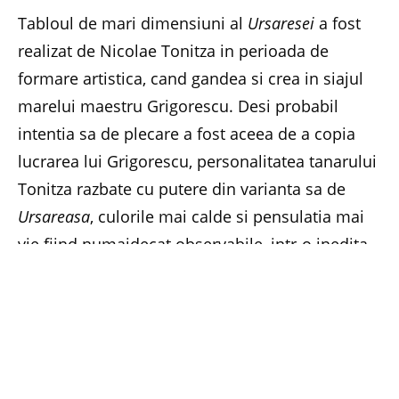
Tabloul de mari dimensiuni al
Ursaresei
a fost
realizat de Nicolae Tonitza in perioada de
formare artistica, cand gandea si crea in siajul
marelui maestru Grigorescu. Desi probabil
intentia sa de plecare a fost aceea de a copia
lucrarea lui Grigorescu, personalitatea tanarului
Tonitza razbate cu putere din varianta sa de
Ursareasa
, culorile mai calde si pensulatia mai
vie fiind numaidecat observabile, intr-o inedita
sinteza a tematicii grigoresciene si cu un
tratament tonitzian al culorii.
Pe langa
Ursareasa
, Tonitza este prezent in
Licitatia de Toamna – Top 100 Mari Maestri ai
Artei Romanesti
– cu alte 6 opere de arta, intre