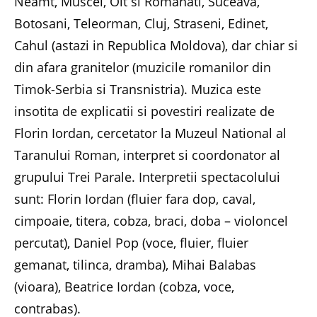
Neamt, Muscel, Olt si Romanati, Suceava,
Botosani, Teleorman, Cluj, Straseni, Edinet,
Cahul (astazi in Republica Moldova), dar chiar si
din afara granitelor (muzicile romanilor din
Timok-Serbia si Transnistria). Muzica este
insotita de explicatii si povestiri realizate de
Florin Iordan, cercetator la Muzeul National al
Taranului Roman, interpret si coordonator al
grupului Trei Parale. Interpretii spectacolului
sunt: Florin Iordan (fluier fara dop, caval,
cimpoaie, titera, cobza, braci, doba – violoncel
percutat), Daniel Pop (voce, fluier, fluier
gemanat, tilinca, dramba), Mihai Balabas
(vioara), Beatrice Iordan (cobza, voce,
contrabas).