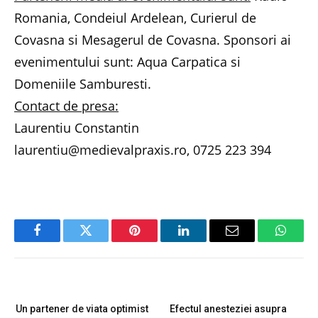
Romania, Condeiul Ardelean, Curierul de
Covasna si Mesagerul de Covasna. Sponsori ai
evenimentului sunt: Aqua Carpatica si
Domeniile Samburesti.
Contact de presa:
Laurentiu Constantin
laurentiu@medievalpraxis.ro, 0725 223 394
Facebook
Twitter
Pinterest
LinkedIn
Email
Whats
PREVIOUS ARTICLE
NEXT ARTICLE
Un partener de viata optimist
Efectul anesteziei asupra