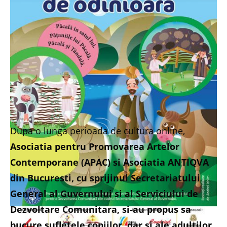
Dupa o lunga perioada de cultura online,
Asociatia pentru Promovarea Artelor
Contemporane (APAC) si Asociatia ANTIQVA
din Bucuresti, cu sprijinul Secretariatului
General al Guvernului si al Serviciului de
Dezvoltare Comunitara, si-au propus sa
bucure sufletele copiilor, dar si ale adultilor