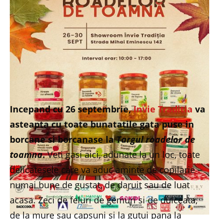
Incepand cu 26 septembrie,
Invie Traditia
va
asteapta cu toate bunatatile gata puse in
borcane si borcanase la
Targul roadelor de
toamna
.
Veti gasi aici, adunate la un loc, toate
delicatesele care va aduc aminte de copilarie –
numai bune de gustat, de daruit sau de luat
acasa. Zeci de feluri de gemuri si de dulceata,
de la mure sau capsuni si la gutui pana la