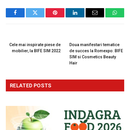
Facebook
Twitter
Pinterest
LinkedIn
Email
Whats
PREVIOUS ARTICLE
NEXT ARTICLE
Cele mai inspirate piese de
Doua manifestari tematice
mobilier, la BIFE SIM 2022
de succes la Romexpo: BIFE
SIM si Cosmetics Beauty
Hair
RELATED
POSTS