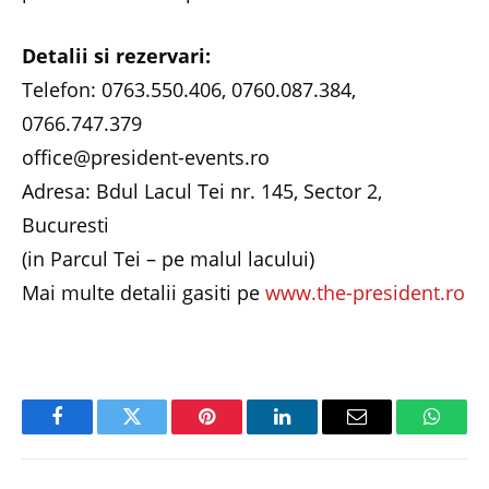
Detalii si rezervari:
Telefon: 0763.550.406, 0760.087.384,
0766.747.379
office@president-events.ro
Adresa: Bdul Lacul Tei nr. 145, Sector 2,
Bucuresti
(in Parcul Tei – pe malul lacului)
Mai multe detalii gasiti pe
www.the-president.ro
Facebook
Twitter
Pinterest
LinkedIn
Email
Whats