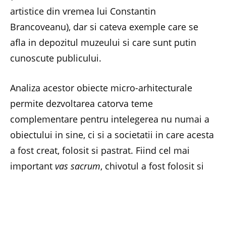
artistice din vremea lui Constantin
Brancoveanu), dar si cateva exemple care se
afla in depozitul muzeului si care sunt putin
cunoscute publicului.
Analiza acestor obiecte micro-arhitecturale
permite dezvoltarea catorva teme
complementare pentru intelegerea nu numai a
obiectului in sine, ci si a societatii in care acesta
a fost creat, folosit si pastrat. Fiind cel mai
important
vas sacrum
, chivotul a fost folosit si
pentru a transmite mesaje suplimentare de tip
politic: forma lui, care reprezinta des biserica
pentru care a fost comandat, devine un