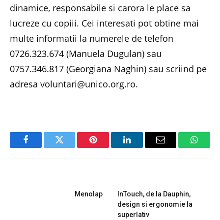
dinamice, responsabile si carora le place sa
lucreze cu copiii. Cei interesati pot obtine mai
multe informatii la numerele de telefon
0726.323.674 (Manuela Dugulan) sau
0757.346.817 (Georgiana Naghin) sau scriind pe
adresa voluntari@unico.org.ro.
Facebook
Twitter
Pinterest
LinkedIn
Email
Whats
PREVIOUS ARTICLE
NEXT ARTICLE
Menolap
InTouch, de la Dauphin,
design si ergonomie la
superlativ