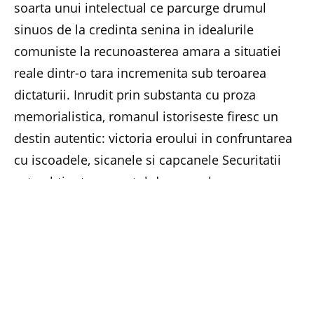
soarta unui intelectual ce parcurge drumul
sinuos de la credinta senina in idealurile
comuniste la recunoasterea amara a situatiei
reale dintr-o tara incremenita sub teroarea
dictaturii. Inrudit prin substanta cu proza
memorialistica, romanul istoriseste firesc un
destin autentic: victoria eroului in confruntarea
cu iscoadele, sicanele si capcanele Securitatii
este obtinuta cu pretul dureros al
dezradacinarii. Protagonistul, in care se
recunosc elemente biografice ale autorului, nu
se lasa recrutat de Securitate, isi pierde locul de
munca si paraseste tara, devenind obiectul unui
dosar de urmarire informativa din care volumul
reproduce textual documente. Fara sa alunece