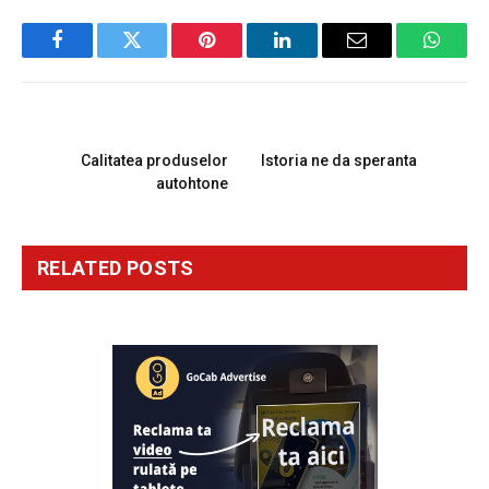
Facebook
Twitter
Pinterest
LinkedIn
Email
Whats
PREVIOUS ARTICLE
NEXT ARTICLE
Calitatea produselor
Istoria ne da speranta
autohtone
RELATED
POSTS