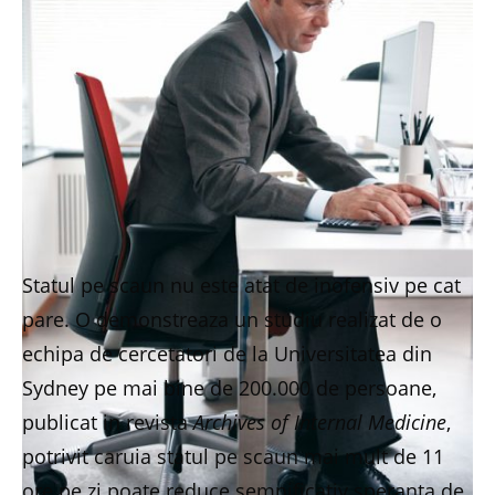
Statul pe scaun nu este atat de inofensiv pe cat
pare. O demonstreaza un studiu realizat de o
echipa de cercetatori de la Universitatea din
Sydney pe mai bine de 200.000 de persoane,
publicat in revista
Archives of Internal Medicine
,
potrivit caruia statul pe scaun mai mult de 11
ore pe zi poate reduce semnificativ speranta de