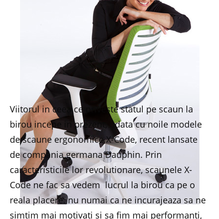
Viitorul in ceea ce priveste statul pe scaun la
birou incepe in prezent, odata cu noile modele
de scaune ergonomice X-Code, recent lansate
de compania germana Dauphin. Prin
caracteristicile lor revolutionare, scaunele X-
Code ne fac sa vedem lucrul la birou ca pe o
reala placere: nu numai ca ne incurajeaza sa ne
simtim mai motivati si sa fim mai performanti,