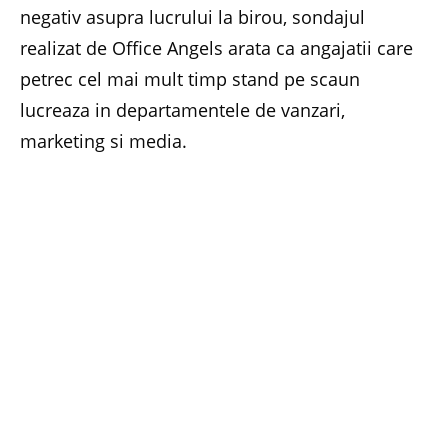
negativ asupra lucrului la birou, sondajul
realizat de Office Angels arata ca angajatii care
petrec cel mai mult timp stand pe scaun
lucreaza in departamentele de vanzari,
marketing si media.
Potrivit doctorului Sabarini de la clinica
Avicenna de la Berlin, statul pe scaun la birou,
ore in sir, poate duce la probleme grave cu
spatele. Printre acestea se numara slabirea
musculaturii, o presiune mai mare la nivelul
incheieturilor si ingreunarea circulatiei
sanguine. Discurile intervertebrale se hranesc
cu sange si oxigen, iar in lipsa acestora se pot
deteriora, cauzand dureri puternice.
Pentru a