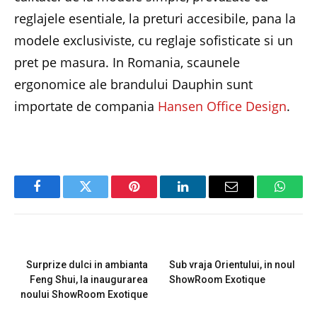
reglajele esentiale, la preturi accesibile, pana la
modele exclusiviste, cu reglaje sofisticate si un
pret pe masura. In Romania, scaunele
ergonomice ale brandului Dauphin sunt
importate de compania
Hansen Office Design
.
Facebook
Twitter
Pinterest
LinkedIn
Email
Whats
PREVIOUS ARTICLE
NEXT ARTICLE
Surprize dulci in ambianta
Sub vraja Orientului, in noul
Feng Shui, la inaugurarea
ShowRoom Exotique
noului ShowRoom Exotique