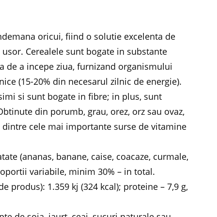
ndemana oricui, fiind o solutie excelenta de
 usor. Cerealele sunt bogate in substante
ala de a incepe ziua, furnizand organismului
lnice (15-20% din necesarul zilnic de energie).
mi si sunt bogate in fibre; in plus, sunt
 Obtinute din porumb, grau, orez, orz sau ovaz,
 dintre cele mai importante surse de vitamine
ratate (ananas, banane, caise, coacaze, curmale,
portii variabile, minim 30% – in total.
e produs): 1.359 kj (324 kcal); proteine – 7,9 g,
e de soia, iaurt, ceai, sucuri naturale sau,