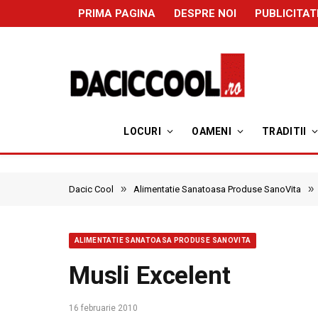
PRIMA PAGINA
DESPRE NOI
PUBLICITAT
LOCURI
OAMENI
TRADITII
»
»
Dacic Cool
Alimentatie Sanatoasa Produse SanoVita
ALIMENTATIE SANATOASA PRODUSE SANOVITA
Musli Excelent
16 februarie 2010