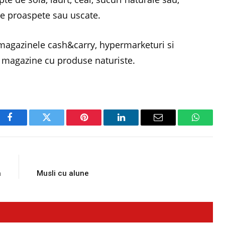
te proaspete sau uscate.
in magazinele cash&carry, hypermarketuri si
i magazine cu produse naturiste.
Facebook
Twitter
Pinterest
LinkedIn
Email
WhatsA
E
NEXT ARTICLE
a
Musli cu alune