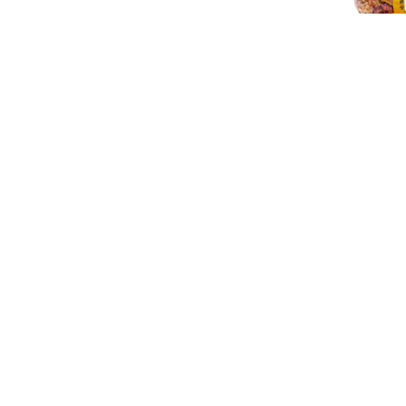
Musli Crunch cu mure s
Cerealele reprezinta un mic dejun la i
pregatire a mesei intr-un mod rapid si
nutritive, de aceea sunt o solutie ide
energia necesara pentru activitatile zi
Cerealele au un continut redus de grasi
imbogatite cu vitamine, calciu si fier.
cerealele pentru micul dejun sunt una
si substante nutritive.
Continut: fulgi de ovaz si grau, faina d