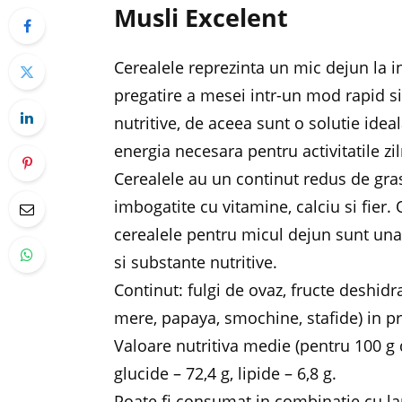
Musli Excelent
Cerealele reprezinta un mic dejun la i
pregatire a mesei intr-un mod rapid si
nutritive, de aceea sunt o solutie ide
energia necesara pentru activitatile zi
Cerealele au un continut redus de grasi
imbogatite cu vitamine, calciu si fier.
cerealele pentru micul dejun sunt una
si substante nutritive.
Continut: fulgi de ovaz, fructe deshid
mere, papaya, smochine, stafide) in pro
Valoare nutritiva medie (pentru 100 g d
glucide – 72,4 g, lipide – 6,8 g.
Poate fi consumat in combinatie cu lapt