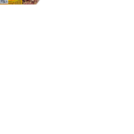
i zmeura
ndemana oricui, fiind o solutie excelenta de
 usor. Cerealele sunt bogate in substante
ala de a incepe ziua, furnizand organismului
lnice (15-20% din necesarul zilnic de energie).
mi si sunt bogate in fibre; in plus, sunt
 Obtinute din porumb, grau, orez, orz sau ovaz,
 dintre cele mai importante surse de vitamine
e orez, faina de grau, extract de malt de orz,