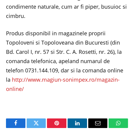
condimente naturale, cum ar fi piper, busuioc si
cimbru.
Produs disponibil in magazinele proprii
Topoloveni si Topoloveana din Bucuresti (din
Bd. Carol I, nr. 57 si Str. C. A. Rosetti, nr. 26), la
comanda telefonica, apeland numarul de
telefon 0731.144.109, dar si la comanda online
la
http://www.magiun-sonimpex.ro/magazin-
online/
Facebook
Twitter
Pinterest
LinkedIn
Email
Whats