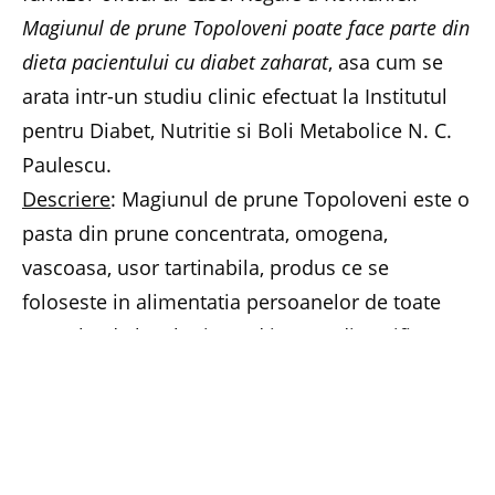
Magiunul de prune Topoloveni poate face parte din
dieta pacientului cu diabet zaharat
, asa cum se
arata intr-un studiu clinic efectuat la Institutul
pentru Diabet, Nutritie si Boli Metabolice N. C.
Paulescu.
Descriere
: Magiunul de prune Topoloveni este o
pasta din prune concentrata, omogena,
vascoasa, usor tartinabila, produs ce se
foloseste in alimentatia persoanelor de toate
varstele (de la 6 luni, cand incepe diversificarea
alimentatiei, pana la bolnavii de diabet,cu
acordul medicului curant, intrucat are indice
glicemic scazut. Poate fi consumat atat ca mic
dejun, cat si ca desert, ca atare sau ca