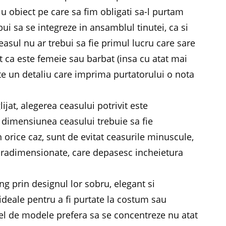
 obiect pe care sa fim obligati sa-l purtam
bui sa se integreze in ansamblul tinutei, ca si
easul nu ar trebui sa fie primul lucru care sare
ent ca este femeie sau barbat (insa cu atat mai
te un detaliu care imprima purtatorului o nota
ijat, alegerea ceasului potrivit este
, dimensiunea ceasului trebuie sa fie
 orice caz, sunt de evitat ceasurile minuscule,
upradimensionate, care depasesc incheietura
ng prin designul lor sobru, elegant si
 ideale pentru a fi purtate la costum sau
el de modele prefera sa se concentreze nu atat