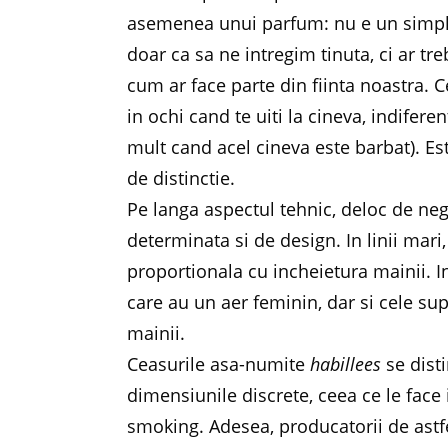
asemenea unui parfum: nu e un simplu
doar ca sa ne intregim tinuta, ci ar tre
cum ar face parte din fiinta noastra. C
in ochi cand te uiti la cineva, indifer
mult cand acel cineva este barbat). Es
de distinctie.
Pe langa aspectul tehnic, deloc de negl
determinata si de design. In linii mari
proportionala cu incheietura mainii. In
care au un aer feminin, dar si cele s
mainii.
Ceasurile asa-numite
habillees
se disti
dimensiunile discrete, ceea ce le face
smoking. Adesea, producatorii de astf