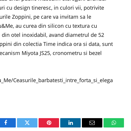
i cu design tineresc, in culori vii, potrivite
urile Zoppini, pe care va invitam sa le
u&Me, au curea din silicon cu textura cu
 din otel inoxidabil, avand diametrul de 52
oppini din colectia Time indica ora si data, sunt
 mecanism Miyota JS25, cronometru si bezel
_Me/Ceasurile_barbatesti_intre_forta_si_elega
Facebook
Twitter
Pinterest
LinkedIn
Email
WhatsA