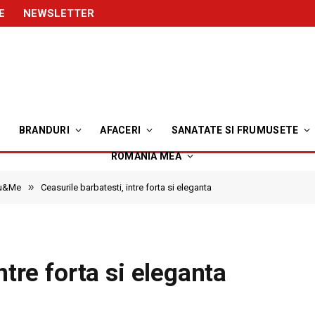
E
NEWSLETTER
BRANDURI
AFACERI
SANATATE SI FRUMUSETE
ROMANIA MEA
»
ou&Me
Ceasurile barbatesti, intre forta si eleganta
ntre forta si eleganta