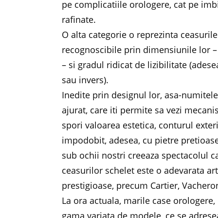
pe complicatiile orologere, cat pe im
rafinate.
O alta categorie o reprezinta ceasuril
recognoscibile prin dimensiunile lor 
– si gradul ridicat de lizibilitate (ad
sau invers).
Inedite prin designul lor, asa-numitel
ajurat, care iti permite sa vezi mecan
spori valoarea estetica, conturul exter
impodobit, adesea, cu pietre pretioase 
sub ochii nostri creeaza spectacolul ca
ceasurilor schelet este o adevarata ar
prestigioase, precum Cartier, Vacher
La ora actuala, marile case orologere, 
gama variata de modele, ce se adrese