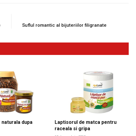
E
NEXT ARTICLE
e
Suflul romantic al bijuteriilor filigranate
 naturala dupa
Laptisorul de matca pentru
raceala si gripa