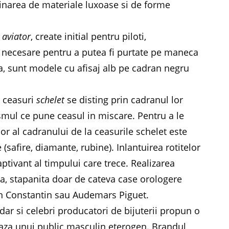
binarea de materiale luxoase si de forme
e
aviator
, create initial pentru piloti,
– necesare pentru a putea fi purtate pe maneca
esea, sunt modele cu afisaj alb pe cadran negru
e ceasuri
schelet
se disting prin cadranul lor
ismul ce pune ceasul in miscare. Pentru a le
ior al cadranului de la ceasurile schelet este
(safire, diamante, rubine). Inlantuirea rotitelor
ptivant al timpului care trece. Realizarea
ta, stapanita doar de cateva case orologere
on Constantin sau Audemars Piguet.
dar si celebri producatori de bijuterii propun o
aza unui public masculin eterogen. Brandul