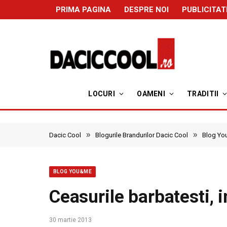
PRIMA PAGINA
DESPRE NOI
PUBLICITAT
LOCURI
OAMENI
TRADITII
»
»
Dacic Cool
Blogurile Brandurilor Dacic Cool
Blog Y
BLOG YOU&ME
Ceasurile barbatesti, i
30 martie 2013