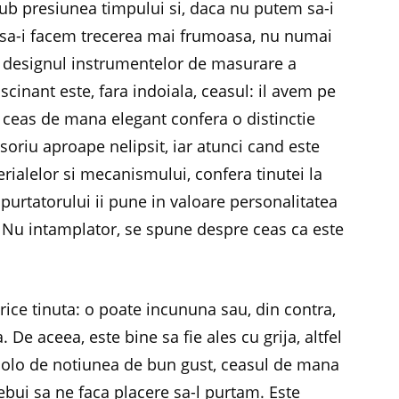
ub presiunea timpului si, daca nu putem sa-i
 sa-i facem trecerea mai frumoasa, nu numai
rin designul instrumentelor de masurare a
ascinant este, fara indoiala, ceasul: il avem pe
n ceas de mana elegant confera o distinctie
soriu aproape nelipsit, iar atunci cand este
terialelor si mecanismului, confera tinutei la
ar purtatorului ii pune in valoare personalitatea
l. Nu intamplator, se spune despre ceas ca este
rice tinuta: o poate incununa sau, din contra,
 De aceea, este bine sa fie ales cu grija, altfel
ncolo de notiunea de bun gust, ceasul de mana
trebui sa ne faca placere sa-l purtam. Este