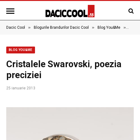
»
»
»
Dacic Cool
Blogurile Brandurilor Dacic Cool
Blog You&Me
Crista
BLOG YOU&ME
Cristalele Swarovski, poezia
preciziei
25 ianuarie 2013