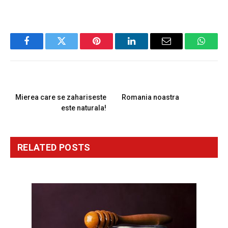
Facebook
Twitter
Pinterest
LinkedIn
Email
Whats
PREVIOUS ARTICLE
NEXT ARTICLE
Mierea care se zahariseste
Romania noastra
este naturala!
RELATED
POSTS