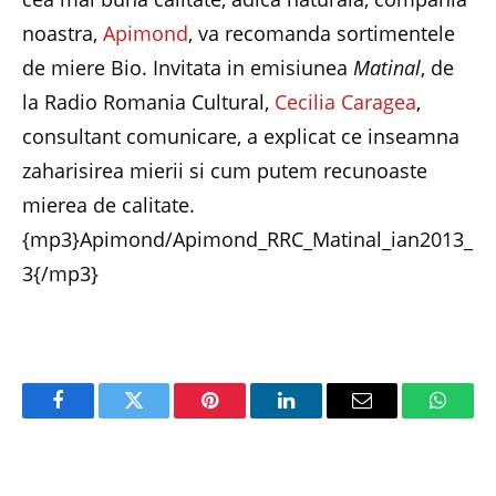
noastra,
Apimond
, va recomanda sortimentele
de miere Bio. Invitata in emisiunea
Matinal
, de
la Radio Romania Cultural,
Cecilia Caragea
,
consultant comunicare, a explicat ce inseamna
zaharisirea mierii si cum putem recunoaste
mierea de calitate.
{mp3}Apimond/Apimond_RRC_Matinal_ian2013_
3{/mp3}
Facebook
Twitter
Pinterest
LinkedIn
Email
Whats
PREVIOUS ARTICLE
NEXT ARTICLE