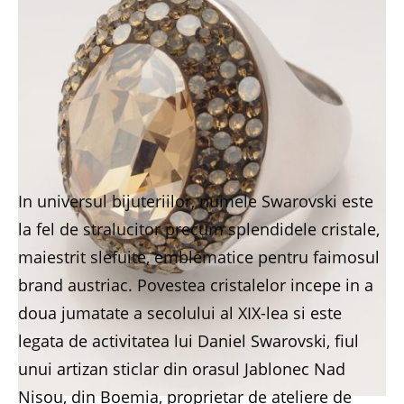
In universul bijuteriilor, numele Swarovski este
la fel de stralucitor precum splendidele cristale,
maiestrit slefuite, emblematice pentru faimosul
brand austriac. Povestea cristalelor incepe in a
doua jumatate a secolului al XIX-lea si este
legata de activitatea lui Daniel Swarovski, fiul
unui artizan sticlar din orasul Jablonec Nad
Nisou, din Boemia, proprietar de ateliere de