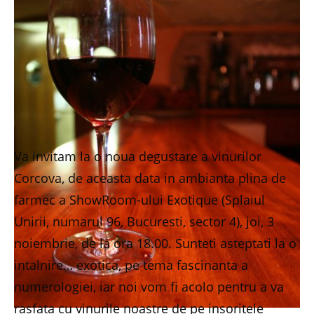
Va invitam la o noua degustare a vinurilor
Corcova, de aceasta data in ambianta plina de
farmec a ShowRoom-ului Exotique (Splaiul
Unirii, numarul 96, Bucuresti, sector 4), joi, 3
noiembrie, de la ora 18.00. Sunteti asteptati la o
intalnire… exotica, pe tema fascinanta a
numerologiei, iar noi vom fi acolo pentru a va
rasfata cu vinurile noastre de pe insoritele