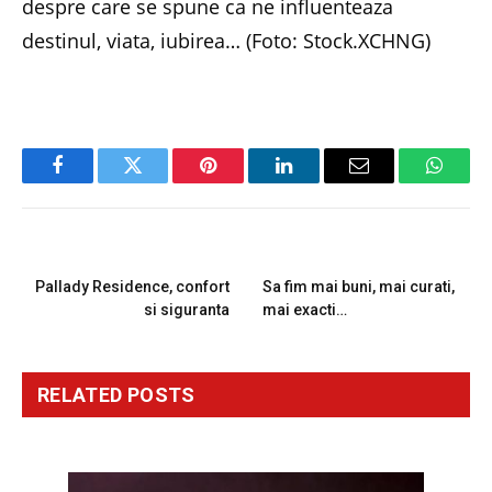
despre care se spune ca ne influenteaza
destinul, viata, iubirea… (Foto: Stock.XCHNG)
Facebook
Twitter
Pinterest
LinkedIn
Email
Whats
PREVIOUS ARTICLE
NEXT ARTICLE
Pallady Residence, confort
Sa fim mai buni, mai curati,
si siguranta
mai exacti…
RELATED
POSTS