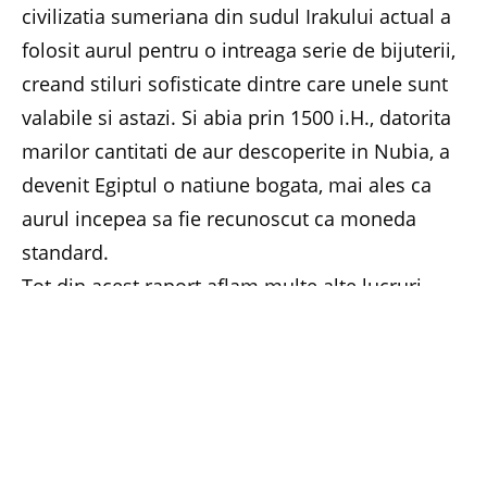
civilizatia sumeriana din sudul Irakului actual a
folosit aurul pentru o intreaga serie de bijuterii,
creand stiluri sofisticate dintre care unele sunt
valabile si astazi. Si abia prin 1500 i.H., datorita
marilor cantitati de aur descoperite in Nubia, a
devenit Egiptul o natiune bogata, mai ales ca
aurul incepea sa fie recunoscut ca moneda
standard.
Tot din acest raport aflam multe alte lucruri
demne de atentie. Cam cu 1200 de ani inainte
de Hristos, pe malul de est al Marii Negre, aurul
era cernut din nisipul raurilor cu ajutorul pieilor
de oi netunse. Dupa ce nisipul era spalat si
trecut prin piei, acestea erau uscate si scuturate,