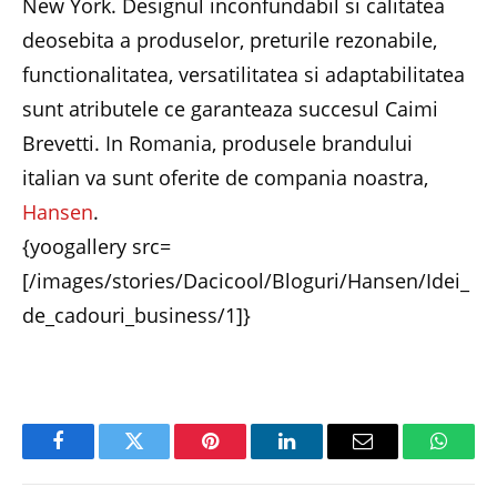
New York. Designul inconfundabil si calitatea
deosebita a produselor, preturile rezonabile,
functionalitatea, versatilitatea si adaptabilitatea
sunt atributele ce garanteaza succesul Caimi
Brevetti. In Romania, produsele brandului
italian va sunt oferite de compania noastra,
Hansen
.
{yoogallery src=
[/images/stories/Dacicool/Bloguri/Hansen/Idei_
de_cadouri_business/1]}
Facebook
Twitter
Pinterest
LinkedIn
Email
Whats