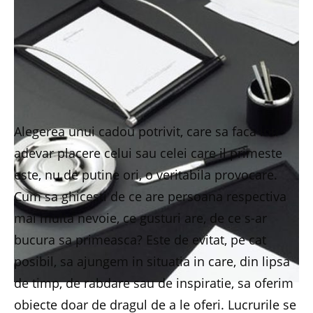
Alegerea unui cadou potrivit, care sa faca intr-
adevar placere celui sau celei care il primeste
este, nu de putine ori, o veritabila provocare.
Cum sa ghicesti de ce are persoana respectiva
mai multa nevoie, ce gusturi are, de ce s-ar
bucura sa primeasca? Este de evitat, pe cat
posibil, sa ajungem in situatia in care, din lipsa
de timp, de rabdare sau de inspiratie, sa oferim
obiecte doar de dragul de a le oferi. Lucrurile se