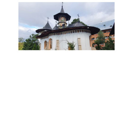
Manastirea Bujoreni – un loc de profunda tihna si
rugaciune
5 octombrie 2022