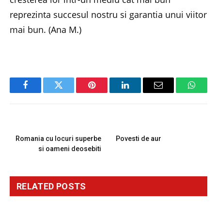
reprezinta succesul nostru si garantia unui viitor
mai bun. (Ana M.)
Facebook
Twitter
Pinterest
LinkedIn
Email
Whats
PREVIOUS ARTICLE
NEXT ARTICLE
Romania cu locuri superbe
Povesti de aur
si oameni deosebiti
RELATED
POSTS