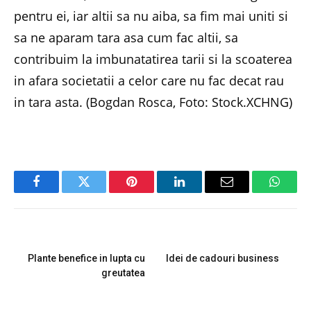
pentru ei, iar altii sa nu aiba, sa fim mai uniti si
sa ne aparam tara asa cum fac altii, sa
contribuim la imbunatatirea tarii si la scoaterea
in afara societatii a celor care nu fac decat rau
in tara asta. (Bogdan Rosca, Foto: Stock.XCHNG)
Facebook
Twitter
Pinterest
LinkedIn
Email
Whats
PREVIOUS ARTICLE
NEXT ARTICLE
Plante benefice in lupta cu
Idei de cadouri business
greutatea