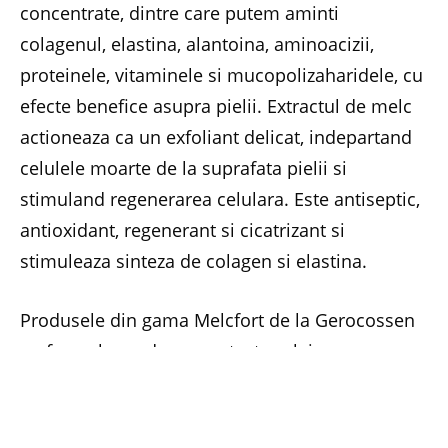
concentrate, dintre care putem aminti
colagenul, elastina, alantoina, aminoacizii,
proteinele, vitaminele si mucopolizaharidele, cu
efecte benefice asupra pielii. Extractul de melc
actioneaza ca un exfoliant delicat, indepartand
celulele moarte de la suprafata pielii si
stimuland regenerarea celulara. Este antiseptic,
antioxidant, regenerant si cicatrizant si
stimuleaza sinteza de colagen si elastina.
Produsele din gama Melcfort de la Gerocossen
au formule moderne, cu textura lejera, care
corespund cerintelor fiecarui tip de ten in parte.
Pot fi folosite cu succes pentru a estompa
acneea, cicatricile si ridurile. Ingredientele