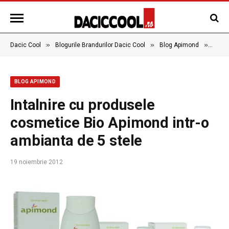
»
»
»
Dacic Cool
Blogurile Brandurilor Dacic Cool
Blog Apimond
Intal
BLOG APIMOND
Intalnire cu produsele
cosmetice Bio Apimond intr-o
ambianta de 5 stele
19 noiembrie 2012