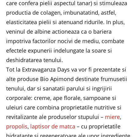
care confera pielii aspectul tanar) si stimuleaza
productia de colagen, imbunatatind, astfel,
elasticitatea pielii si atenuand ridurile. In plus,
veninul de albine actioneaza ca o bariera
impotriva factorilor nocivi de mediu, combate
efectele expunerii indelungate la soare si
deshidratarea tenului.
Tot la Extravaganza Days va vor fi prezentate si
alte produse Bio Apimond destinate frumusetii
tenului, dar si sanatatii parului si ingrijirii
corporale: creme, ape florale, sampoane si
uleiuri care combina proprietatile nutritive si
revitalizante ale produselor stupului –
miere
,
propolis
,
laptisor de matca
– cu proprietatile
hidratante si regeneratoare ale unor ingrediente