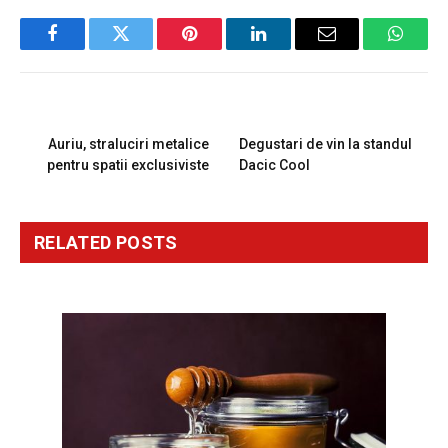
Facebook
Twitter
Pinterest
LinkedIn
Email
Whats
PREVIOUS ARTICLE
NEXT ARTICLE
Auriu, straluciri metalice
Degustari de vin la standul
pentru spatii exclusiviste
Dacic Cool
RELATED
POSTS