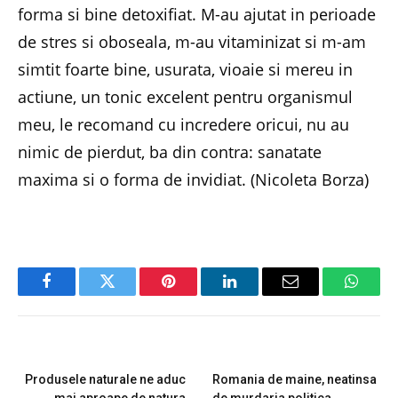
forma si bine detoxifiat. M-au ajutat in perioade
de stres si oboseala, m-au vitaminizat si m-am
simtit foarte bine, usurata, vioaie si mereu in
actiune, un tonic excelent pentru organismul
meu, le recomand cu incredere oricui, nu au
nimic de pierdut, ba din contra: sanatate
maxima si o forma de invidiat. (Nicoleta Borza)
Facebook
Twitter
Pinterest
LinkedIn
Email
Whats
PREVIOUS ARTICLE
NEXT ARTICLE
Produsele naturale ne aduc
Romania de maine, neatinsa
mai aproape de natura
de murdaria politica