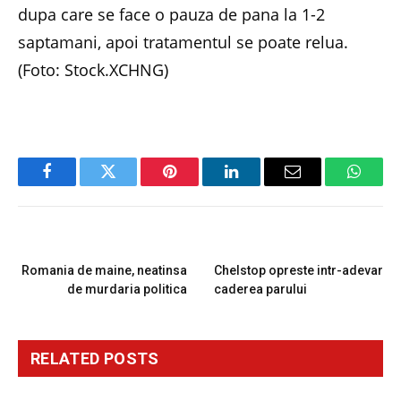
dupa care se face o pauza de pana la 1-2
saptamani, apoi tratamentul se poate relua.
(Foto: Stock.XCHNG)
Facebook
Twitter
Pinterest
LinkedIn
Email
Whats
PREVIOUS ARTICLE
NEXT ARTICLE
Romania de maine, neatinsa
Chelstop opreste intr-adevar
de murdaria politica
caderea parului
RELATED
POSTS