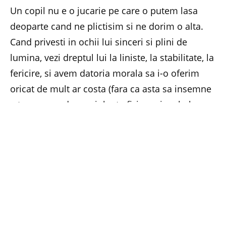
Un copil nu e o jucarie pe care o putem lasa
deoparte cand ne plictisim si ne dorim o alta.
Cand privesti in ochii lui sinceri si plini de
lumina, vezi dreptul lui la liniste, la stabilitate, la
fericire, si avem datoria morala sa i-o oferim
oricat de mult ar costa (fara ca asta sa insemne
a trece cu vederea violente fizice ori verbale
intr-o casnicie trista, ori alte compromisuri care
sa incalce moralitatea). Pentru el, ca mama, esti
centrul universului, iar asta iti da puterea de a
muta muntii din loc.
Cand din motive de necontestat intervine un
divort intr-o casnicie ce ne-a facut fericiti
candva si din care a rezultat copilul, stii ca viata