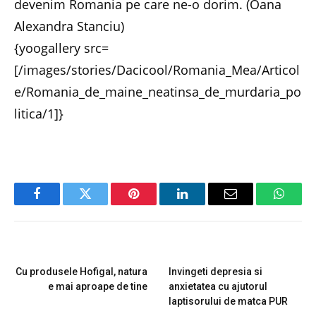
devenim Romania pe care ne-o dorim. (Oana
Alexandra Stanciu)
{yoogallery src=
[/images/stories/Dacicool/Romania_Mea/Articol
e/Romania_de_maine_neatinsa_de_murdaria_po
litica/1]}
Facebook
Twitter
Pinterest
LinkedIn
Email
Whats
PREVIOUS ARTICLE
NEXT ARTICLE
Cu produsele Hofigal, natura
Invingeti depresia si
e mai aproape de tine
anxietatea cu ajutorul
laptisorului de matca PUR