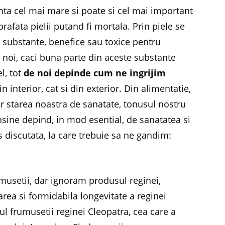
nta cel mai mare si poate si cel mai important
afata pielii putand fi mortala. Prin piele se
 substante, benefice sau toxice pentru
 noi, caci buna parte din aceste substante
el, tot
de noi depinde cum ne ingrijim
din interior, cat si din exterior. Din alimentatie,
r starea noastra de sanatate, tonusul nostru
nsine depind, in mod esential, de sanatatea si
s discutata, la care trebuie sa ne gandim:
musetii, dar ignoram produsul reginei,
oarea si formidabila longevitate a reginei
ul frumusetii reginei Cleopatra, cea care a