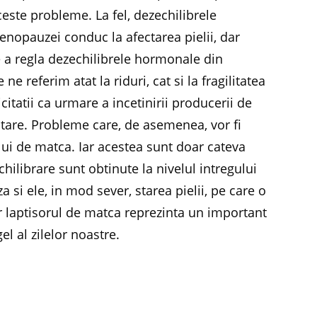
ceste probleme. La fel, dezechilibrele
nopauzei conduc la afectarea pielii, dar
e a regla dezechilibrele hormonale din
e referim atat la riduri, cat si la fragilitatea
icitatii ca urmare a incetinirii producerii de
tare. Probleme care, de asemenea, vor fi
lui de matca. Iar acestea sunt doar cateva
chilibrare sunt obtinute la nivelul intregului
 si ele, in mod sever, starea pielii, pe care o
dar laptisorul de matca reprezinta un important
el al zilelor noastre.