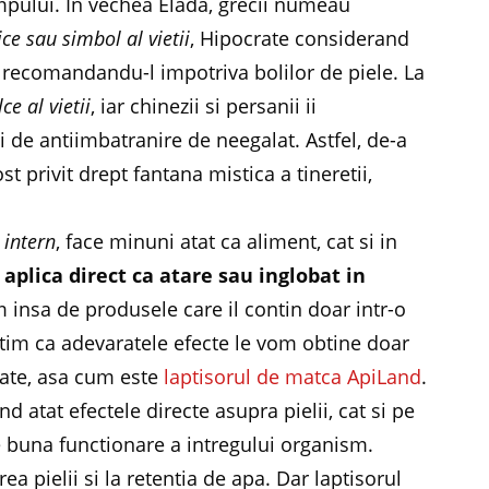
impului. In vechea Elada, grecii numeau
ice sau simbol al vietii
, Hipocrate considerand
el recomandandu-l impotriva bolilor de piele. La
ce al vietii
, iar chinezii si persanii ii
i de antiimbatranire de neegalat. Astfel, de-a
st privit drept fantana mistica a tineretii,
.
 intern
, face minuni atat ca aliment, cat si in
 aplica direct ca atare sau inglobat in
m insa de produsele care il contin doar intr-o
stim ca adevaratele efecte le vom obtine doar
itate, asa cum este
laptisorul de matca
ApiLand
.
d atat efectele directe asupra pielii, cat si pe
de buna functionare a intregului organism.
a pielii si la retentia de apa. Dar laptisorul