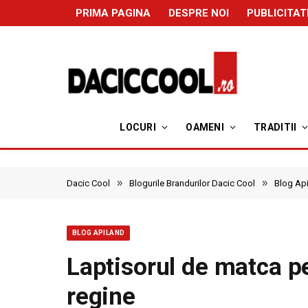
PRIMA PAGINA
DESPRE NOI
PUBLICITAT
LOCURI
OAMENI
TRADITII
»
»
Dacic Cool
Blogurile Brandurilor Dacic Cool
Blog Ap
BLOG APILAND
Laptisorul de matca p
regine