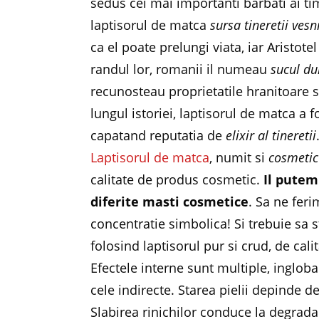
sedus cei mai importanti barbati ai t
laptisorul de matca
sursa tineretii vesn
ca el poate prelungi viata, iar Aristot
randul lor, romanii il numeau
sucul dul
recunosteau proprietatile hranitoare s
lungul istoriei, laptisorul de matca a fo
capatand reputatia de
elixir al tineretii
Laptisorul de matca
, numit si
cosmetic
calitate de produs cosmetic.
Il putem
diferite masti cosmetice
. Sa ne feri
concentratie simbolica! Si trebuie sa 
folosind laptisorul pur si crud, de cal
Efectele interne sunt multiple, ingloban
cele indirecte. Starea pielii depinde 
Slabirea rinichilor conduce la degradare