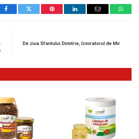
Facebook
Twitter
Pinterest
LinkedIn
Email
WhatsA
E
NEXT ARTICLE
c
De ziua Sfantului Dimitrie, Izvoratorul de Mir
s