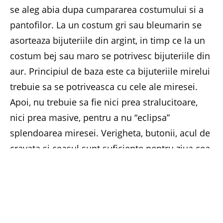
se aleg abia dupa cumpararea costumului si a
pantofilor. La un costum gri sau bleumarin se
asorteaza bijuteriile din argint, in timp ce la un
costum bej sau maro se potrivesc bijuteriile din
aur. Principiul de baza este ca bijuteriile mirelui
trebuie sa se potriveasca cu cele ale miresei.
Apoi, nu trebuie sa fie nici prea stralucitoare,
nici prea masive, pentru a nu “eclipsa”
splendoarea miresei. Verigheta, butonii, acul de
cravata si ceasul sunt suficiente pentru ziua cea
mare. Ele trebuie sa se completeze armonios la
nivel cromatic. De exemplu, la o verigheta din
platina sau aur alb merg foarte bine un ceas cu
bratara metalica argintie si butoni argintii.