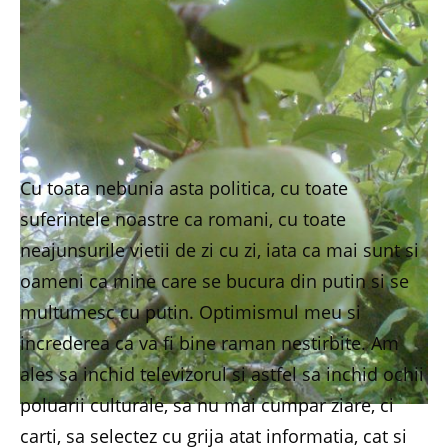
Cu toata nebunia asta politica, cu toate
suferintele noastre ca romani, cu toate
neajunsurile vietii de zi cu zi, iata ca mai sunt si
oameni ca mine care se bucura din putin si se
multumesc cu putin. Optimismul meu si
increderea ca va fi bine raman nestirbite. Am
ales sa inchid televizorul si astfel sa inchid ochii
poluarii culturale, sa nu mai cumpar ziare, ci
carti, sa selectez cu grija atat informatia, cat si