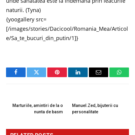
unde sanatatea este la indemana prin leacurile
naturii. (Tyna)
{yoogallery src=
[/images/stories/Dacicool/Romania_Mea/Articol
e/Sa_te_bucuri_din_putin/1]}
Facebook
Twitter
Pinterest
LinkedIn
Email
Whats
PREVIOUS ARTICLE
NEXT ARTICLE
Marturiile, amintiri de la o
Manuel.Zed, bijuterii cu
nunta de basm
personalitate