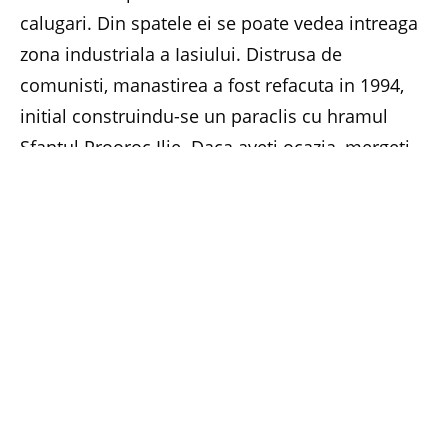
calugari. Din spatele ei se poate vedea intreaga
zona industriala a Iasiului. Distrusa de
comunisti, manastirea a fost refacuta in 1994,
initial construindu-se un paraclis cu hramul
Sfantul Prooroc Ilie. Daca aveti ocazia, mergeti
sa vedeti manastirea sau poate chiar participati
la slujba.
La multi ani cu sanatate tuturor celor care
poarta numele Ilie sau Iliuta. (Ecaterina Rosu)
Facebook
Twitter
Pinterest
LinkedIn
Email
Whats