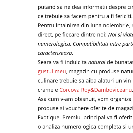
putand sa ne dea informatii despre ci
ce trebuie sa facem pentru a fi fericiti.
Pentru intalnirea din luna noiembrie
direct, pe fiecare dintre noi:
Noi si viat
numerologica
,
Compatibilitati intre part
caracterizeaza
.
Seara va fi indulcita
natural
de bunatat
gustul meu
, magazin cu produse natur
culinare trebuie sa aiba alaturi un vin
cramele
Corcova Roy&Damboviceanu
Asa cum v-am obisnuit, vom organiza 
produse si vouchere oferite de magazi
Exotique. Premiul principal va fi ofer
o analiza numerologica completa si u