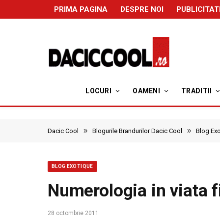
PRIMA PAGINA
DESPRE NOI
PUBLICITAT
LOCURI
OAMENI
TRADITII
»
»
Dacic Cool
Blogurile Brandurilor Dacic Cool
Blog Ex
BLOG EXOTIQUE
Numerologia in viata 
28 octombrie 2011