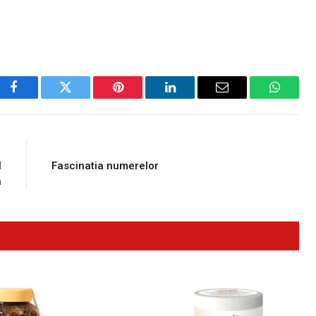
Facebook
Twitter
Pinterest
LinkedIn
Email
WhatsA
E
NEXT ARTICLE
l
Fascinatia numerelor
a