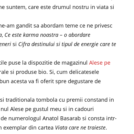
ne suntem, care este drumul nostru in viata si
, ne-am gandit sa abordam teme ce ne privesc
a
,
Ce este karma noastra – o abordare
eneri
si
Cifra destinului si tipul de energie care te
ile puse la dispozitie de magazinul
Alese pe
ale si produse bio. Si, cum delicatesele
 bun acesta va fi oferit spre degustare de
.
si traditionala tombola cu premii constand in
nul Alese pe gustul meu si in cadouri
it de numerologul Anatol Basarab si consta intr-
n exemplar din cartea
Viata care ne traieste
.