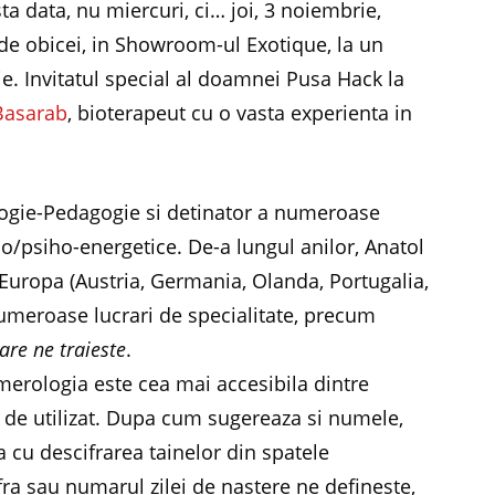
ta data, nu miercuri, ci… joi, 3 noiembrie,
 de obicei, in Showroom-ul Exotique, la un
e. Invitatul special al doamnei Pusa Hack la
Basarab
, bioterapeut cu o vasta experienta in
ologie-Pedagogie si detinator a numeroase
io/psiho-energetice. De-a lungul anilor, Anatol
Europa (Austria, Germania, Olanda, Portugalia,
 numeroase lucrari de specialitate, precum
are ne traieste
.
merologia este cea mai accesibila dintre
 si de utilizat. Dupa cum sugereaza si numele,
 cu descifrarea tainelor din spatele
fra sau numarul zilei de nastere ne defineste,