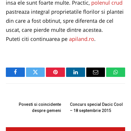
insa ele sunt foarte multe. Practic,
polenul crud
pastreaza integral proprietatile florilor si plantei
din care a fost obtinut, spre diferenta de cel
uscat, care pierde multe dintre acestea.
Puteti citi continuarea pe
apiland.ro
.
Facebook
Twitter
Pinterest
LinkedIn
Email
Whats
PREVIOUS ARTICLE
NEXT ARTICLE
Povesti si coincidente
Concurs special Dacic Cool
despre gemeni
– 18 septembrie 2015