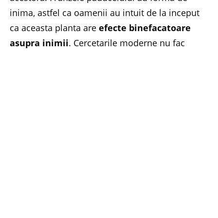
inima, astfel ca oamenii au intuit de la inceput
ca aceasta planta are
efecte binefacatoare
asupra inimii
. Cercetarile moderne nu fac
altceva decat sa confirme aceste efecte,
demonstrand ca paducelul reabiliteaza functia
cardiaca, imbunatateste functia cardiovasculara
in cazul unei inimi slabite de boala si
regleaza
nivelul colesterolului
la cei bolnavi de
hiperlipidemie sau dislipidemie.
De-a lungul secolelor, paducelul a fost folosit
pentru imbunatatirea functiilor inimii slabite
sau bolnave, inclusiv in cazul unor
cadriomiopatii, al insuficientei cardiace
congestive, al anginei pectorale si al unor