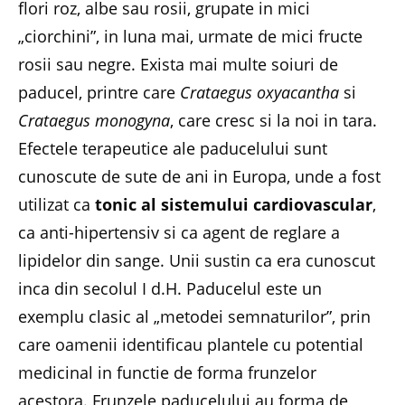
flori roz, albe sau rosii, grupate in mici
„ciorchini”, in luna mai, urmate de mici fructe
rosii sau negre. Exista mai multe soiuri de
paducel, printre care
Crataegus oxyacantha
si
Crataegus monogyna
, care cresc si la noi in tara.
Efectele terapeutice ale paducelului sunt
cunoscute de sute de ani in Europa, unde a fost
utilizat ca
tonic al sistemului cardiovascular
,
ca anti-hipertensiv si ca agent de reglare a
lipidelor din sange. Unii sustin ca era cunoscut
inca din secolul I d.H. Paducelul este un
exemplu clasic al „metodei semnaturilor”, prin
care oamenii identificau plantele cu potential
medicinal in functie de forma frunzelor
acestora. Frunzele paducelului au forma de