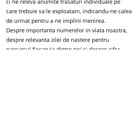
ci ne releva anumite trasaturi individuale pe
care trebuie sa le exploatam, indicandu-ne calea
de urmat pentru a ne implini menirea.
Despre importanta numerelor in viata noastra,
despre relevanta zilei de nastere pentru
parcursul fiecaruia dintre noi si despre cifra
destinului va invit sa aflam impreuna mai multe
de la invitatul intalnirii noastre, bioterapeutul
Anatol Basarab, care are o vasta experienta in
domeniul numerologiei.
Noi si viata
,
Ce este
karma noastra – o abordare numerologica
,
Compatibilitati intre parteneri
si
Cifra destinului si
tipul de energie care te caracterizeaza
sunt temele
majore pe care va propun sa le abordam cu
aceasta ocazie.