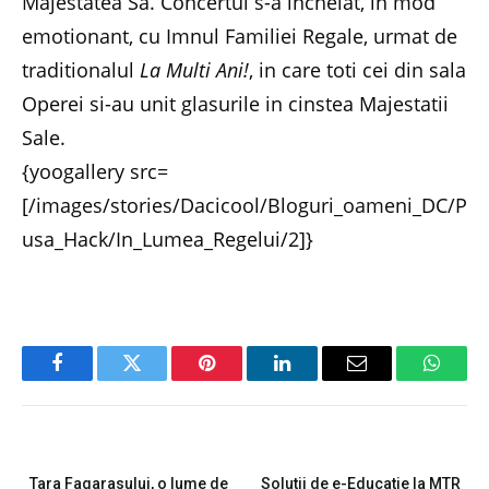
Majestatea Sa. Concertul s-a incheiat, in mod
emotionant, cu Imnul Familiei Regale, urmat de
traditionalul
La Multi Ani!
, in care toti cei din sala
Operei si-au unit glasurile in cinstea Majestatii
Sale.
{yoogallery src=
[/images/stories/Dacicool/Bloguri_oameni_DC/P
usa_Hack/In_Lumea_Regelui/2]}
Facebook
Twitter
Pinterest
LinkedIn
Email
Whats
PREVIOUS ARTICLE
NEXT ARTICLE
Tara Fagarasului, o lume de
Solutii de e-Educatie la MTR