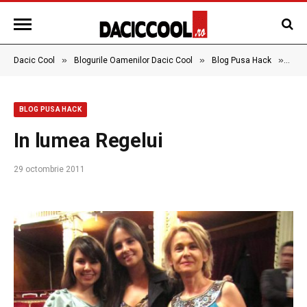
»
»
»
Dacic Cool
Blogurile Oamenilor Dacic Cool
Blog Pusa Hack
In l
BLOG PUSA HACK
In lumea Regelui
29 octombrie 2011