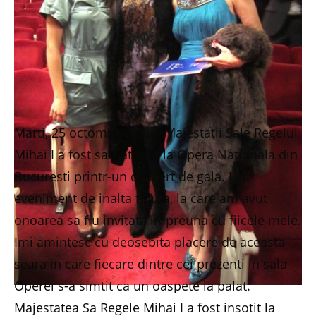
Marti, 25 octombrie, ziua Majestatii Sale Regelui
Mihai I a fost sarbatorita la Opera Nationala din
Bucuresti printr-un concert de gala. Un
eveniment de inalta tinuta, la care am avut
onoarea sa fiu invitata impreuna cu fiicele mele.
Imi amintesc cu deosebita placere de aceasta
seara in care fiecare dintre cei prezenti in sala
Operei s-a simtit ca un oaspete la palat.
Majestatea Sa Regele Mihai I a fost insotit la