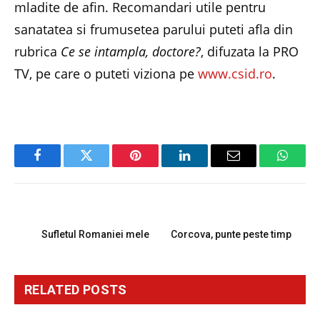
mladite de afin. Recomandari utile pentru
sanatatea si frumusetea parului puteti afla din
rubrica
Ce se intampla, doctore?
, difuzata la PRO
TV, pe care o puteti viziona pe
www.csid.ro
.
Facebook
Twitter
Pinterest
LinkedIn
Email
Whats
PREVIOUS ARTICLE
NEXT ARTICLE
Sufletul Romaniei mele
Corcova, punte peste timp
RELATED
POSTS