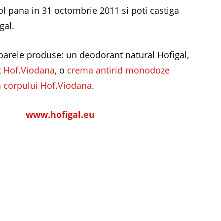
ol pana in 31 octombrie 2011 si poti castiga
gal.
arele produse: un deodorant natural Hofigal,
t Hof.Viodana
, o
crema antirid monodoze
ea corpului Hof.Viodana
.
www.hofigal.eu