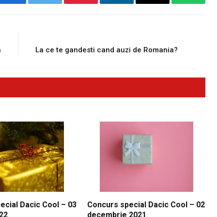
Facebook
Twitter
Pinterest
LinkedIn
Email
WhatsA
E
NEXT ARTICLE
a
La ce te gandesti cand auzi de Romania?
ecial Dacic Cool – 03
Concurs special Dacic Cool – 02
022
decembrie 2021