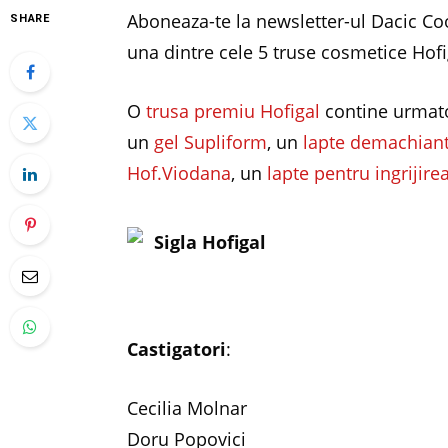
Aboneaza-te la newsletter-ul Dacic Co
SHARE
una dintre cele 5 truse cosmetice Hofi
O
trusa premiu Hofigal
contine urmato
un
gel Supliform
, un
lapte demachian
Hof.Viodana
, un
lapte pentru ingrijir
Castigatori
:
Cecilia Molnar
Doru Popovici