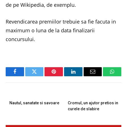
de pe
Wikipedia
, de exemplu.
Revendicarea premiilor trebuie sa fie facuta in
maximum o luna de la data finalizarii
concursului.
Facebook
Twitter
Pinterest
LinkedIn
Email
Whats
PREVIOUS ARTICLE
NEXT ARTICLE
Nautul, sanatate si savoare
Cromul, un ajutor pretios in
curele de slabire