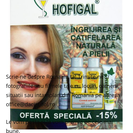
Scrie-ne despre Romania ta! Trimite-ne si
fotografiile sau filmele tale cu locuri, oameni,
situatii sau intamplari din Romania pe adresa
office@daciccool.ro
Le vom posta si le vom premia pe cele mai
bune.