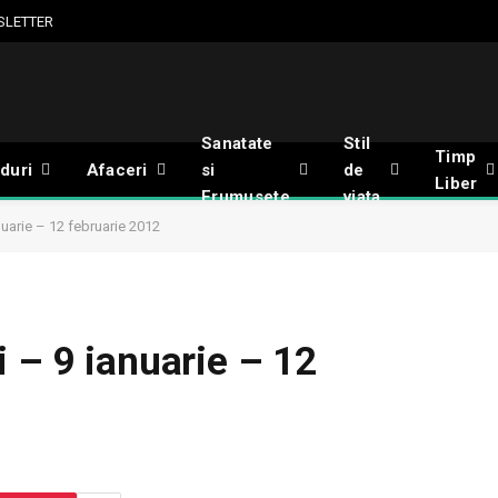
SLETTER
Sanatate
Stil
Timp
duri
Afaceri
si
de
Liber
Frumusete
viata
nuarie – 12 februarie 2012
 – 9 ianuarie – 12