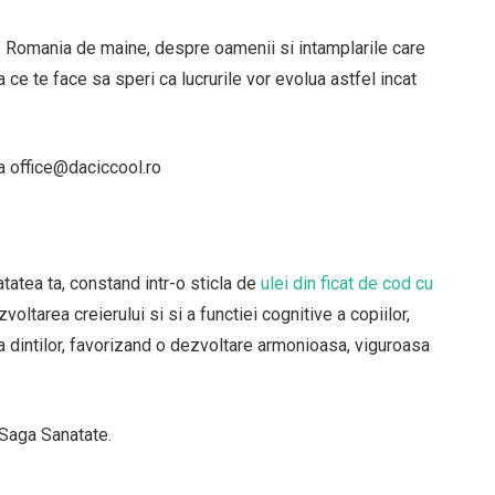
e Romania de maine, despre oamenii si intamplarile care
a ce te face sa speri ca lucrurile vor evolua astfel incat
sa office@daciccool.ro
atea ta, constand intr-o sticla de
ulei din ficat de cod cu
zvoltarea creierului si si a functiei cognitive a copiilor,
 dintilor, favorizand o dezvoltare armonioasa, viguroasa
 Saga Sanatate.