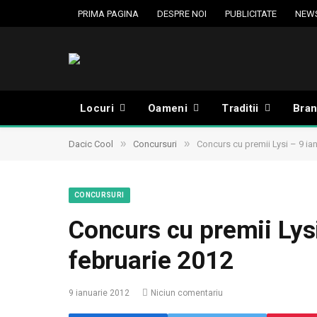
PRIMA PAGINA
DESPRE NOI
PUBLICITATE
NEW
Locuri
Oameni
Traditii
Bran
»
»
Dacic Cool
Concursuri
Concurs cu premii Lysi – 9 ia
CONCURSURI
Concurs cu premii Lysi
februarie 2012
9 ianuarie 2012
Niciun comentariu