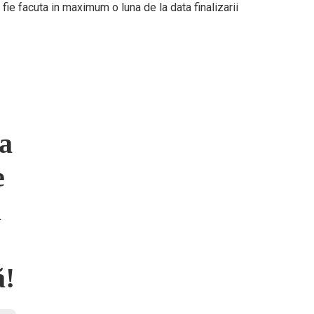
ie facuta in maximum o luna de la data finalizarii
 a
e
a
ă!