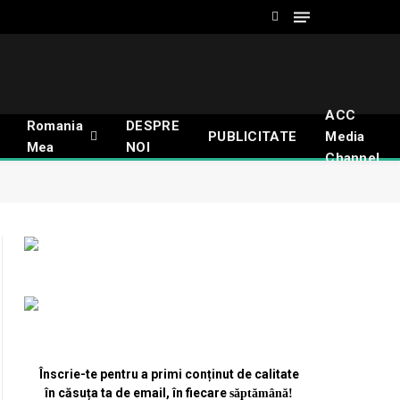
ACC
Romania
DESPRE
PUBLICITATE
Media
Mea
NOI
Channel
Înscrie-te pentru a primi conținut de calitate
în căsuța ta de email, în fiecare
săptămână
!