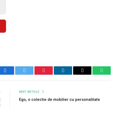
Facebook
Twitter
Pinterest
LinkedIn
Email
WhatsA
E
NEXT ARTICLE
2
Ego, o colectie de mobilier cu personalitate
2