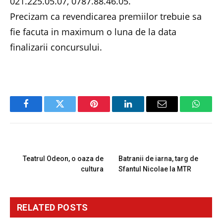
021.225.05.07, 0787.88.46.05.
Precizam ca revendicarea premiilor trebuie sa
fie facuta in maximum o luna de la data
finalizarii concursului.
Facebook
Twitter
Pinterest
LinkedIn
Email
Whats
PREVIOUS ARTICLE
NEXT ARTICLE
Teatrul Odeon, o oaza de
Batranii de iarna, targ de
cultura
Sfantul Nicolae la MTR
RELATED
POSTS