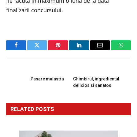
fie facuta in maximum o luna de la data
finalizarii concursului.
Facebook
Twitter
Pinterest
LinkedIn
Email
Whats
PREVIOUS ARTICLE
NEXT ARTICLE
Pasare maiastra
Ghimbirul, ingredientul
delicios si sanatos
RELATED
POSTS