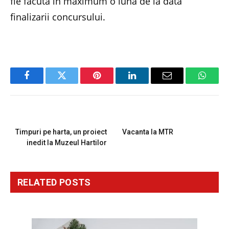
fie facuta in maximum o luna de la data
finalizarii concursului.
Facebook
Twitter
Pinterest
LinkedIn
Email
Whats
PREVIOUS ARTICLE
NEXT ARTICLE
Timpuri pe harta, un proiect
Vacanta la MTR
inedit la Muzeul Hartilor
RELATED
POSTS