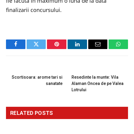
fie facuta in maximum o luna de la data
finalizarii concursului.
Facebook
Twitter
Pinterest
LinkedIn
Email
Whats
PREVIOUS ARTICLE
NEXT ARTICLE
Scortisoara: arome tari si
Resedinte la munte: Vila
sanatate
Alaman Oncea de pe Valea
Lotrului
RELATED
POSTS