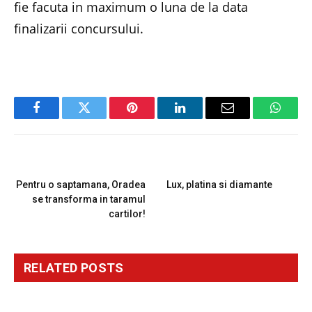
fie facuta in maximum o luna de la data
finalizarii concursului.
Facebook
Twitter
Pinterest
LinkedIn
Email
Whats
PREVIOUS ARTICLE
NEXT ARTICLE
Pentru o saptamana, Oradea
Lux, platina si diamante
se transforma in taramul
cartilor!
RELATED
POSTS