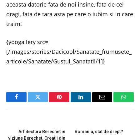
aceasta datorie fata de noi insine, fata de cei
dragi, fata de tara asta pe care o iubim si in care
traim!
{yoogallery src=
[/images/stories/Dacicool/Sanatate_frumusete_
articole/Sanatate/Gustul_Sanatatii/1]}
Facebook
Twitter
Pinterest
LinkedIn
Email
Whats
PREVIOUS ARTICLE
NEXT ARTICLE
Arhitectura Berechet in
Romania, stat de drept?
viziune Berechet. Creatii din