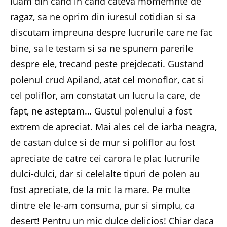
luam din cand in cand cateva momemnte de
ragaz, sa ne oprim din iuresul cotidian si sa
discutam impreuna despre lucrurile care ne fac
bine, sa le testam si sa ne spunem parerile
despre ele, trecand peste prejdecati. Gustand
polenul crud Apiland, atat cel monoflor, cat si
cel poliflor, am constatat un lucru la care, de
fapt, ne asteptam… Gustul polenului a fost
extrem de apreciat. Mai ales cel de iarba neagra,
de castan dulce si de mur si poliflor au fost
apreciate de catre cei carora le plac lucrurile
dulci-dulci, dar si celelalte tipuri de polen au
fost apreciate, de la mic la mare. Pe multe
dintre ele le-am consuma, pur si simplu, ca
desert! Pentru un mic dulce delicios! Chiar daca