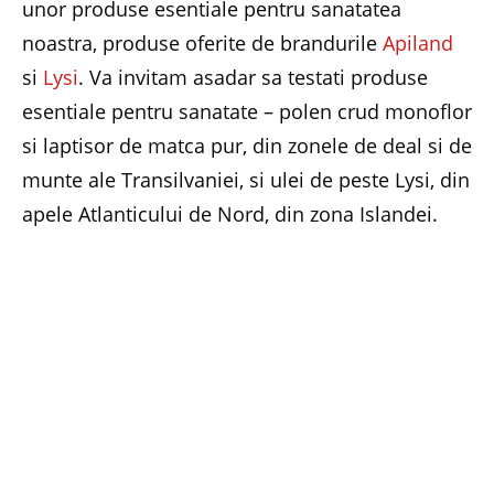
unor produse esentiale pentru sanatatea
noastra, produse oferite de brandurile
Apiland
si
Lysi
. Va invitam asadar sa testati produse
esentiale pentru sanatate – polen crud monoflor
si laptisor de matca pur, din zonele de deal si de
munte ale Transilvaniei, si ulei de peste Lysi, din
apele Atlanticului de Nord, din zona Islandei.
Vom vorbi despre produse cu o traditie
indelungata, produse apreciate inca de pe
vremea dacilor. Polenul, unul dintre cele mai de
pret daruri ale naturii, elementul fecundant care
asigura inmultirea plantelor, reprezinta cea mai
buna hrana, el continand practic orice element
necesar organismului nostru pentru viata,