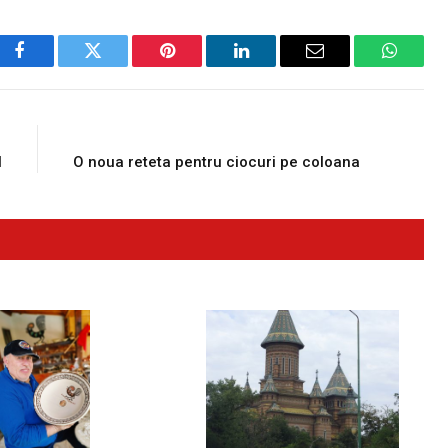
Facebook
Twitter
Pinterest
LinkedIn
Email
WhatsA
E
NEXT ARTICLE
l
O noua reteta pentru ciocuri pe coloana