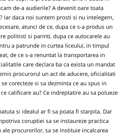
ucam de-a audierile? A devenit oare toata
? Iar daca noi suntem prosti si nu intelegem,
necesare, atunci de ce, dupa ce s-a produs un
tre politisti si parinti, dupa ce autocarele au
tru a patrunde in curtea liceului, in timpul
at, de ce s-a renuntat la transportarea in
cialitatile care declara ba ca exista un mandat
 emis procurorul un act de aducere, oficialitati
 se corecteze si sa dezminta ce au spus in
 ce calificare au? Ce indreptatire au sa polueze
tuta si idealul ar fi sa poata fi starpita. Dar
mpotriva coruptiei sa se instaureze practica
u ale procurorilor, sa se instituie incalcarea