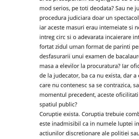
mod serios, pe toti deodata? Sau ne j
procedura judiciara doar un spectacol
iar aceste masuri erau intemeiate si 
intreg circ si o adevarata incaierare in
fortat zidul uman format de parinti pen
desfasurarii unui examen de bacalaure
masa a elevilor la procuratura? Iar ofi
de la judecator, ba ca nu exista, dar a
care nu contenesc sa se contrazica, sa
momentul precedent, aceste oficilitati
spatiul public?
Coruptie exista. Coruptia trebuie comba
este inadmisibil ca in numele luptei i
actiunilor discretionare ale politiei sa