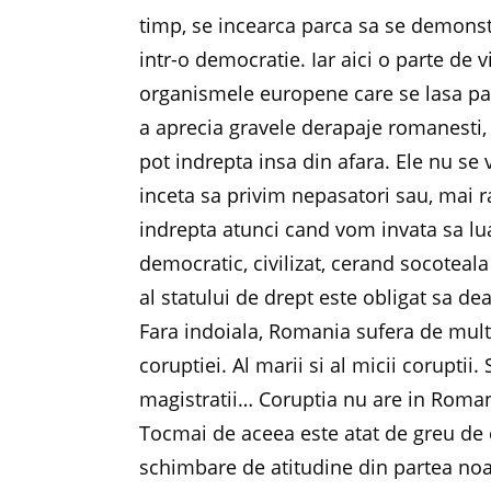
timp, se incearca parca sa se demonstr
intr-o democratie. Iar aici o parte de vi
organismele europene care se lasa paca
a aprecia gravele derapaje romanesti, 
pot indrepta insa din afara. Ele nu se
inceta sa privim nepasatori sau, mai 
indrepta atunci cand vom invata sa lu
democratic, civilizat, cerand socoteala 
al statului de drept este obligat sa de
Fara indoiala, Romania sufera de mult, 
coruptiei. Al marii si al micii coruptii. S
magistratii… Coruptia nu are in Romani
Tocmai de aceea este atat de greu de
schimbare de atitudine din partea noas