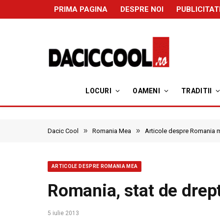
PRIMA PAGINA
DESPRE NOI
PUBLICITAT
LOCURI
OAMENI
TRADITII
»
»
Dacic Cool
Romania Mea
Articole despre Romania 
ARTICOLE DESPRE ROMANIA MEA
Romania, stat de drep
5 iulie 2013