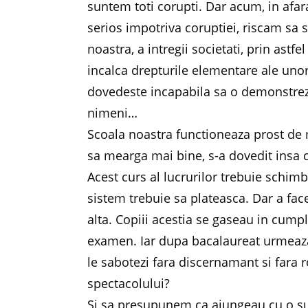
suntem toti corupti. Dar acum, in afar
serios impotriva coruptiei, riscam sa 
noastra, a intregii societati, prin astfe
incalca drepturile elementare ale uno
dovedeste incapabila sa o demonstrez
nimeni…
Scoala noastra functioneaza prost de m
sa mearga mai bine, s-a dovedit insa c
Acest curs al lucrurilor trebuie schimb
sistem trebuie sa plateasca. Dar a fac
alta. Copiii acestia se gaseau in cump
examen. Iar dupa bacalaureat urmeaza
le sabotezi fara discernamant si fara r
spectacolului?
Si sa presupunem ca ajungeau cu o sut