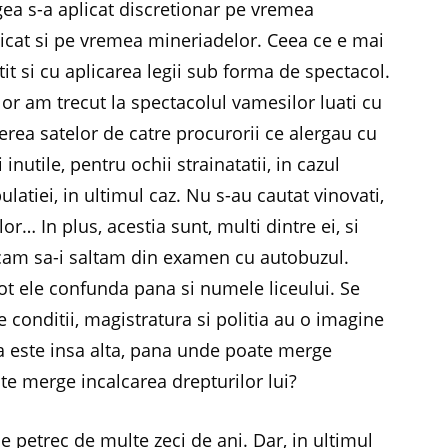
egea s-a aplicat discretionar pe vremea
plicat si pe vremea mineriadelor. Ceea ce e mai
t si cu aplicarea legii sub forma de spectacol.
or am trecut la spectacolul vamesilor luati cu
dierea satelor de catre procurorii ce alergau cu
inutile, pentru ochii strainatatii, in cazul
atiei, in ultimul caz. Nu s-au cautat vinovati,
r… In plus, acestia sunt, multi dintre ei, si
ercam sa-i saltam din examen cu autobuzul.
ot ele confunda pana si numele liceului. Se
 conditii, magistratura si politia au o imagine
a este insa alta, pana unde poate merge
te merge incalcarea drepturilor lui?
se petrec de multe zeci de ani. Dar, in ultimul