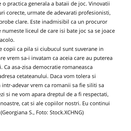
e o practica generala a bataii de joc. Vinovatii
ri corecte, urmate de adevarati profesionisti,
probe clare. Este inadmisibil ca un procuror
e numeste liceul de care isi bate joc sa se joace
acolo.
e copii ca pila si ciubucul sunt suverane in
re vrem sa-i invatam ca aceia care au puterea
alti. Ca asa-zisa democratie romaneasca
adresa cetateanului. Daca vom tolera si
intr-adevar vrem ca romanii sa fie siliti sa
zi si ne vom apara dreptul de a fi respectati,
 noastre, cat si ale copiilor nostri. Eu continui
i. (Georgiana S., Foto: Stock.XCHNG)