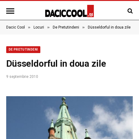
»
»
»
Dacic Cool
Locuri
De Pretutindeni
Düsseldorful in doua zile
DE PRETUTINDENI
Düsseldorful in doua zile
9 septembrie 2010