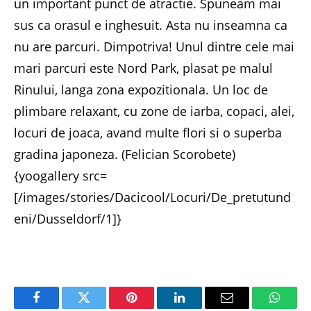
un important punct de atractie. Spuneam mai
sus ca orasul e inghesuit. Asta nu inseamna ca
nu are parcuri. Dimpotriva! Unul dintre cele mai
mari parcuri este Nord Park, plasat pe malul
Rinului, langa zona expozitionala. Un loc de
plimbare relaxant, cu zone de iarba, copaci, alei,
locuri de joaca, avand multe flori si o superba
gradina japoneza. (Felician Scorobete)
{yoogallery src=
[/images/stories/Dacicool/Locuri/De_pretutund
eni/Dusseldorf/1]}
Facebook
Twitter
Pinterest
LinkedIn
Email
Whats