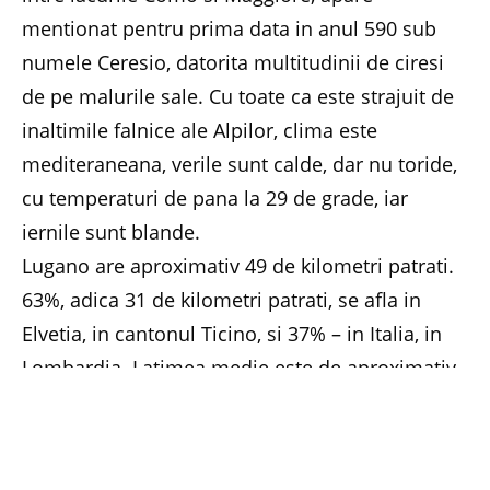
mentionat pentru prima data in anul 590 sub
numele Ceresio, datorita multitudinii de ciresi
de pe malurile sale. Cu toate ca este strajuit de
inaltimile falnice ale Alpilor, clima este
mediteraneana, verile sunt calde, dar nu toride,
cu temperaturi de pana la 29 de grade, iar
iernile sunt blande.
Lugano are aproximativ 49 de kilometri patrati.
63%, adica 31 de kilometri patrati, se afla in
Elvetia, in cantonul Ticino, si 37% – in Italia, in
Lombardia. Latimea medie este de aproximativ
un kilometru, cea maxima – de 3 km, lungimea
este de 35 km si adancimea maxima – de 288
m. Prin scurtul rau Tresa se varsa in lacul