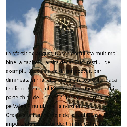
La sfarsit de august, Düsseldorful sta mult mai
bine la capitolul arsita decat Bucurestiul, de
exemplu. Ziua este cald, intr-adevar, dar
dimineata si mai ales seara e racoare. Iar daca
te plimbi pe malul Rinului, pe la miezul noptii, ai
parte chiar de un vant puternic. E normal, te afli
pe Valea Rinului, mai la nord un pic…
Orasul si-a luat numele de la raul Düssel, dar
importanta i-o da, evident, marele Rin. Initial un