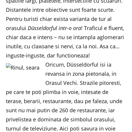
spatiile largi, piatetele, intersectiile cu scuaruri.
Distantele intre obiective sunt foarte scurte.
Pentru turisti chiar exista varianta de tur al
orasului
Düsseldorful intr-o ora
! Traficul e fluent,
chiar daca e intens – nu se intampla aglomerari
inutile, cu claxoane si nervi, ca la noi. Asa ca…
inguste-inguste, dar functioneaza!
Oricum, Düsseldorful isi ia
revansa in zona pietonala, in
Orasul Vechi. Strazile pitoresti,
pe care te poti plimba in voie, intesate de
terase, berarii, restaurante, dau pe faleza, unde
sunt nu mai putin de 260 de restaurante, iar
privelistea e dominata de simbolul orasului,
turnul de televiziune. Aici poti savura in voie