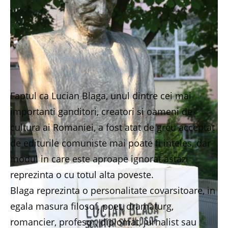
Faptul ca Lucian Blaga, unul dintre cei mai
importanti ganditori, creatori si oameni de
cultura ai Romaniei, a fost atat de greu acceptat
de editurile comuniste mai poate fi inteles, dar
modul in care este aproape ignorat astazi
reprezinta o cu totul alta poveste.
Blaga reprezinta o personalitate covarsitoare, in
egala masura filosof, poet, dramaturg,
romancier, profesor, diplomat, jurnalist sau