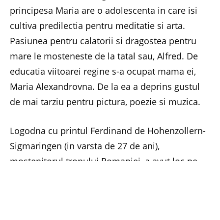
principesa Maria are o adolescenta in care isi
cultiva predilectia pentru meditatie si arta.
Pasiunea pentru calatorii si dragostea pentru
mare le mosteneste de la tatal sau, Alfred. De
educatia viitoarei regine s-a ocupat mama ei,
Maria Alexandrovna. De la ea a deprins gustul
de mai tarziu pentru pictura, poezie si muzica.
Logodna cu printul Ferdinand de Hohenzollern-
Sigmaringen (in varsta de 27 de ani),
mostenitorul tronului Romaniei, a avut loc pe
cand principesa Maria avea 16 ani, iar casatoria
a fost oficiata la 29 decembrie 1892, intai dupa
ritul catolic, apoi dupa cel anglican. Deoarece