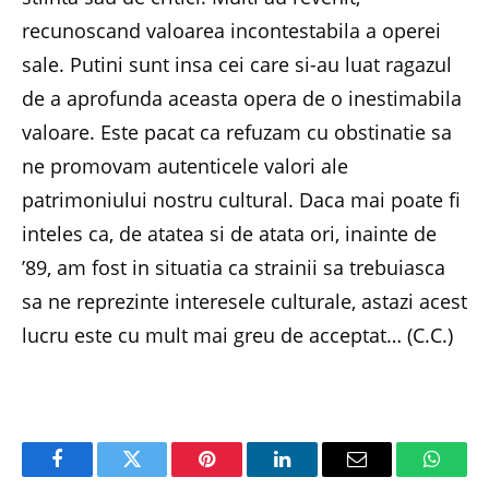
recunoscand valoarea incontestabila a operei
sale. Putini sunt insa cei care si-au luat ragazul
de a aprofunda aceasta opera de o inestimabila
valoare. Este pacat ca refuzam cu obstinatie sa
ne promovam autenticele valori ale
patrimoniului nostru cultural. Daca mai poate fi
inteles ca, de atatea si de atata ori, inainte de
’89, am fost in situatia ca strainii sa trebuiasca
sa ne reprezinte interesele culturale, astazi acest
lucru este cu mult mai greu de acceptat… (C.C.)
Facebook
Twitter
Pinterest
LinkedIn
Email
Whats