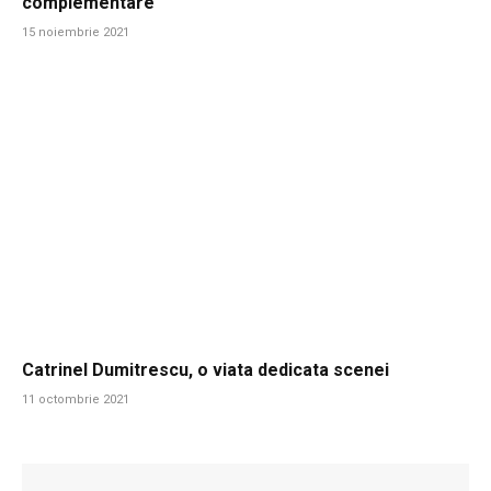
complementare
15 noiembrie 2021
Catrinel Dumitrescu, o viata dedicata scenei
11 octombrie 2021