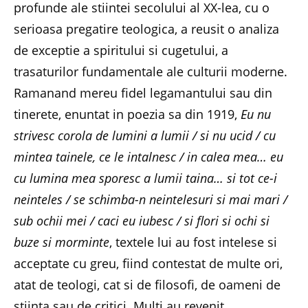
profunde ale stiintei secolului al XX-lea, cu o
serioasa pregatire teologica, a reusit o analiza
de exceptie a spiritului si cugetului, a
trasaturilor fundamentale ale culturii moderne.
Ramanand mereu fidel legamantului sau din
tinerete, enuntat in poezia sa din 1919,
Eu nu
strivesc corola de lumini a lumii / si nu ucid / cu
mintea tainele, ce le intalnesc / in calea mea… eu
cu lumina mea sporesc a lumii taina… si tot ce-i
neinteles / se schimba-n neintelesuri si mai mari /
sub ochii mei / caci eu iubesc / si flori si ochi si
buze si morminte
, textele lui au fost intelese si
acceptate cu greu, fiind contestat de multe ori,
atat de teologi, cat si de filosofi, de oameni de
stiinta sau de critici. Multi au revenit,