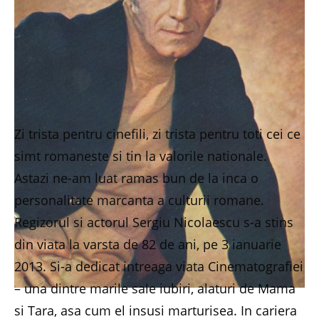
Zi trista pentru cinefili, zi trista pentru toti cei ce
simt romaneste si tin la valorile nationale.
Astazi ne-am luat ramas bun de la inca o
personalitate marcanta a culturii romane.
Regizorul si actorul Sergiu Nicolaescu s-a stins
din viata la varsta de 82 de ani, pe 3 ianuarie
2013. Si-a dedicat intreaga viata Cinematografiei
– una dintre marile sale iubiri, alaturi de Mama
si Tara, asa cum el insusi marturisea. In cariera