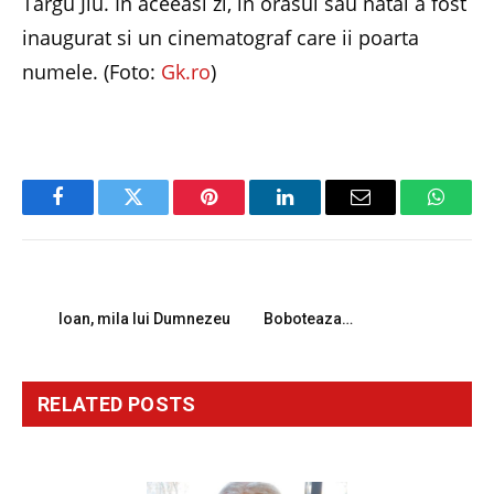
Targu Jiu. In aceeasi zi, in orasul sau natal a fost
inaugurat si un cinematograf care ii poarta
numele. (Foto:
Gk.ro
)
Facebook
Twitter
Pinterest
LinkedIn
Email
Whats
PREVIOUS ARTICLE
NEXT ARTICLE
Ioan, mila lui Dumnezeu
Boboteaza…
RELATED
POSTS