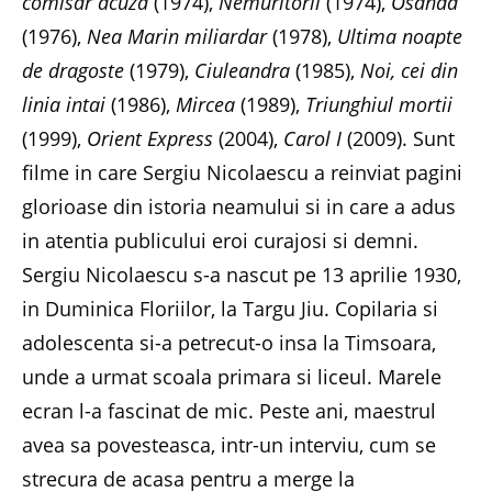
comisar acuza
(1974),
Nemuritorii
(1974),
Osanda
(1976),
Nea Marin miliardar
(1978),
Ultima noapte
de dragoste
(1979),
Ciuleandra
(1985),
Noi, cei din
linia intai
(1986),
Mircea
(1989),
Triunghiul mortii
(1999),
Orient Express
(2004),
Carol I
(2009). Sunt
filme in care Sergiu Nicolaescu a reinviat pagini
glorioase din istoria neamului si in care a adus
in atentia publicului eroi curajosi si demni.
Sergiu Nicolaescu s-a nascut pe 13 aprilie 1930,
in Duminica Floriilor, la Targu Jiu. Copilaria si
adolescenta si-a petrecut-o insa la Timsoara,
unde a urmat scoala primara si liceul. Marele
ecran l-a fascinat de mic. Peste ani, maestrul
avea sa povesteasca, intr-un interviu, cum se
strecura de acasa pentru a merge la