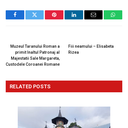
Facebook
Twitter
Pinterest
LinkedIn
Email
Whats
PREVIOUS ARTICLE
NEXT ARTICLE
Muzeul Taranului Roman a
Fiii neamului – Elisabeta
primit Inaltul Patronaj al
Rizea
Majestatii Sale Margareta,
Custodele Coroanei Romane
RELATED
POSTS