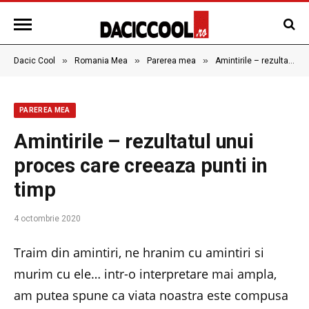
»
»
»
Dacic Cool
Romania Mea
Parerea mea
Amintirile – rezultatul unui proces care creeaza punti in timp
PAREREA MEA
Amintirile – rezultatul unui
proces care creeaza punti in
timp
4 octombrie 2020
Traim din amintiri, ne hranim cu amintiri si
murim cu ele… intr-o interpretare mai ampla,
am putea spune ca viata noastra este compusa