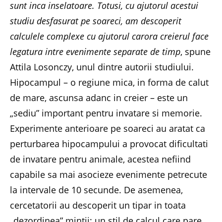
sunt inca inselatoare. Totusi, cu ajutorul acestui
studiu desfasurat pe soareci, am descoperit
calculele complexe cu ajutorul carora creierul face
legatura intre evenimente separate de timp
, spune
Attila Losonczy, unul dintre autorii studiului.
Hipocampul – o regiune mica, in forma de calut
de mare, ascunsa adanc in creier – este un
„sediu” important pentru invatare si memorie.
Experimente anterioare pe soareci au aratat ca
perturbarea hipocampului a provocat dificultati
de invatare pentru animale, acestea nefiind
capabile sa mai asocieze evenimente petrecute
la intervale de 10 secunde. De asemenea,
cercetatorii au descoperit un tipar in toata
„dezordinea” mintii: un stil de calcul care pare