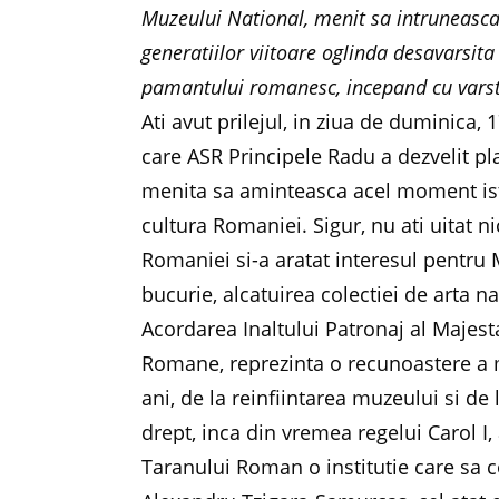
Muzeului National, menit sa intruneasca 
generatiilor viitoare oglinda desavarsita 
pamantului romanesc, incepand cu varsta
Ati avut prilejul, in ziua de duminica, 
care ASR Principele Radu a dezvelit p
menita sa aminteasca acel moment ist
cultura Romaniei. Sigur, nu ati uitat n
Romaniei si-a aratat interesul pentru Mu
bucurie, alcatuirea colectiei de arta na
Acordarea Inaltului Patronaj al Majest
Romane, reprezinta o recunoastere a me
ani, de la reinfiintarea muzeului si de l
drept, inca din vremea regelui Carol I,
Taranului Roman o institutie care sa c