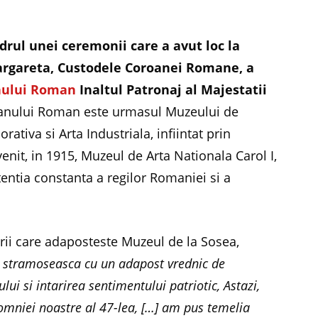
adrul unei ceremonii care a avut loc la
Margareta, Custodele Coroanei Romane, a
nului Roman
Inaltul Patronaj al Majestatii
ranului Roman este urmasul Muzeului de
rativa si Arta Industriala, infiintat prin
enit, in 1915, Muzeul de Arta Nationala Carol I,
tentia constanta a regilor Romaniei si a
irii care adaposteste Muzeul de la Sosea,
a stramoseasca cu un adapost vrednic de
i si intarirea sentimentului patriotic, Astazi,
omniei noastre al 47-lea, […] am pus temelia