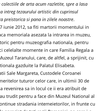
colectiile de arta acum razletite, spre a lasa
a intreg tezaurului artistic din cuprinsul
 preistorica si pana in zilele noastre
.
17 iunie 2012, sa fiti martorii momentului in
laca memoriala asezata la intrarea in muzeu,
oric pentru muzeografia nationala, pentru
ici celelalte momente in care Familia Regala a
zeul Taranului, care, de altfel, a sprijinit, cu
tionala gazduite la Palatul Elisabeta.
atii Sale Margareta, Custodele Coroanei
ritelor tuturor celor care, in ultimii 30 de
a revenirea sa in locul ce ii era atribuit de
 au trudit pentru a face din Muzeul National al
ontinue stradania intemeietorilor, in frunte cu