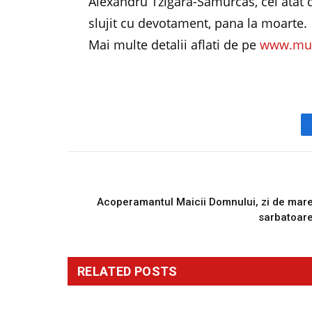
Alexandru Tzigara-Samurcas, cel atat d
slujit cu devotament, pana la moarte.
Mai multe detalii aflati de pe
www.muz
PREVIOUS ARTICL
Acoperamantul Maicii Domnului, zi de mar
sarbatoar
RELATED
POSTS