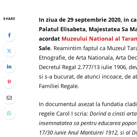
In ziua de 29 septembrie 2020, in c
SHARE
Palatul Elisabeta, Majestatea Sa 
acordat
Muzeului National al Tara
Sale
. Reamintim faptul ca Muzeul Ta
Etnografie, de Arta Nationala, Arta Deco
Decretul Regal 2.777/13 iulie 1906, dev
si s-a bucurat, de atunci incoace, de a
Familiei Regale.
In documentul asezat la fundatia clad
regele Carol I scria:
Dorind a cinsti art
insemnatatea sa pentru educarea poporulu
17/30 iunie Anul Mantuirei 1912, si al D