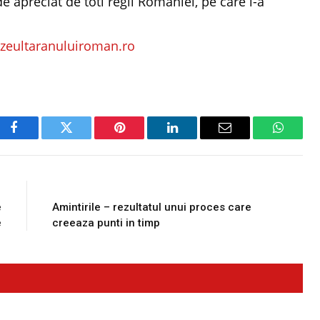
e apreciat de toti regii Romaniei, pe care i-a
eultaranuluiroman.ro
Facebook
Twitter
Pinterest
LinkedIn
Email
WhatsA
E
NEXT ARTICLE
e
Amintirile – rezultatul unui proces care
e
creeaza punti in timp