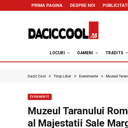
PRIMA PAGINA
DESPRE NOI
PUBLICITAT
LOCURI
OAMENI
TRADITII
»
»
»
Dacic Cool
Timp Liber
Evenimente
Muzeul Taranu
EVENIMENTE
Muzeul Taranului Roma
al Majestatii Sale Mar