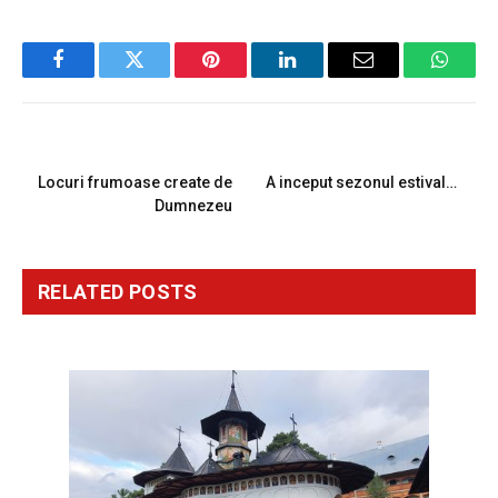
Facebook
Twitter
Pinterest
LinkedIn
Email
Whats
PREVIOUS ARTICLE
NEXT ARTICLE
Locuri frumoase create de
A inceput sezonul estival…
Dumnezeu
RELATED
POSTS