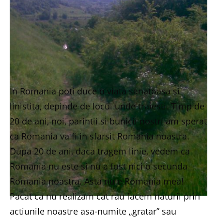
In Romania poti duce o viata sanatoasa si
linistita, depinde de locul unde traiesti. Timp de
20 de ani, noi, parintii si bunicii nostri am sperat
ca Romania va fi in sfarsit Romania noastra.
Dupa 20 de ani, daca tragem linie, vedem ca
Romania nu este si nu a fost nici o secunda
Romania noastra. Asta nu e Romania mea!
Pacat ca nu realizam cat rau facem naturii prin
actiunile noastre asa-numite „gratar” sau