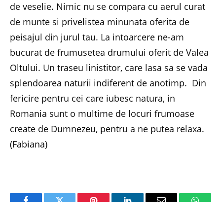
de veselie. Nimic nu se compara cu aerul curat
de munte si privelistea minunata oferita de
peisajul din jurul tau. La intoarcere ne-am
bucurat de frumusetea drumului oferit de Valea
Oltului. Un traseu linistitor, care lasa sa se vada
splendoarea naturii indiferent de anotimp. Din
fericire pentru cei care iubesc natura, in
Romania sunt o multime de locuri frumoase
create de Dumnezeu, pentru a ne putea relaxa.
(Fabiana)
Facebook
Twitter
Pinterest
LinkedIn
Email
Whats